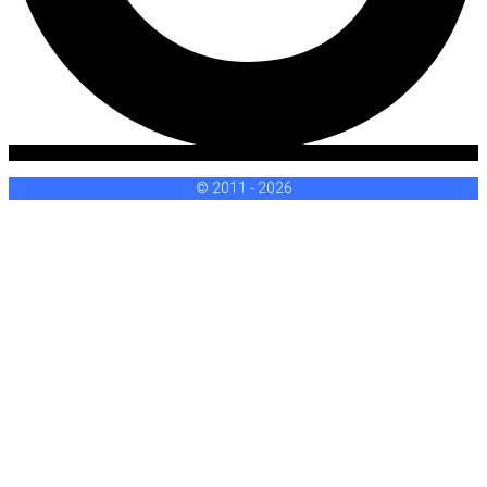
© 2011 - 2026
Sign In
Login cez
Google
Login cez
Facebook
or sign in with email