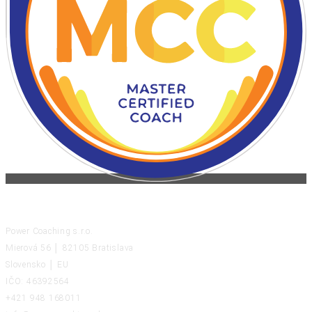
KONTAKT
Power Coaching s.r.o.
Mierová 56 │ 82105 Bratislava
Slovensko │ EU
IČO: 46392564
+421 948 168011