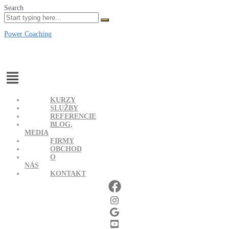
Search
Power Coaching
Menu
KURZY
SLUŽBY
REFERENCIE
BLOG,
MEDIA
FIRMY
OBCHOD
O
NÁS
KONTAKT