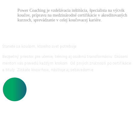
Power Coaching je vzdelávacia inštitúcia, špecialista na výcvik
koučov, prípravu na medzinárodné certifikácie v akreditovaných
kurzoch, sprevádzanie v celej koučovacej kariére.
Stanete sa koučom, ktorého svet potrebuje
Bezpečný priestor pre učenie, tréning aj osobnú transformáciu. Skúsení
mentori vás prevedú každým krokom. Od prvých zručností po certifikácie
a tituly. Získate know-how, nástroje aj sebavedomie.