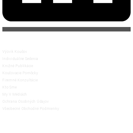
ČINNOSTI
Výcvik Koučov
Individuálne Sedenia
Knižné Publikácie
Koučovacie Pomôcky
Firemné Konzultácie
Kto Sme
My V Médiách
Ochrana Osobných Údajov
Všeobecné Obchodné Podmienky
RATING