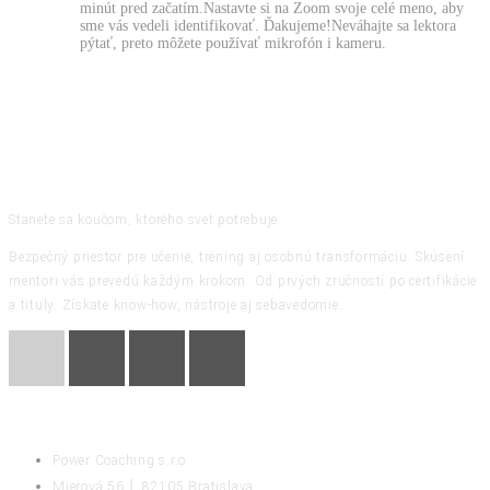
minút pred začatím.Nastavte si na Zoom svoje celé meno, aby
sme vás vedeli identifikovať. Ďakujeme!Neváhajte sa lektora
pýtať, preto môžete používať mikrofón i kameru.
Stanete sa koučom, ktorého svet potrebuje
Bezpečný priestor pre učenie, tréning aj osobnú transformáciu. Skúsení
mentori vás prevedú každým krokom. Od prvých zručností po certifikácie
a tituly. Získate know-how, nástroje aj sebavedomie.
KONTAKT
Power Coaching s.r.o.
Mierová 56 │ 82105 Bratislava