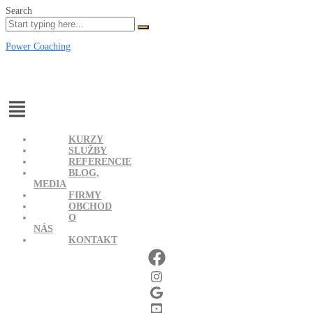
Search
Power Coaching
Menu
KURZY
SLUŽBY
REFERENCIE
BLOG,
MEDIA
FIRMY
OBCHOD
O
NÁS
KONTAKT