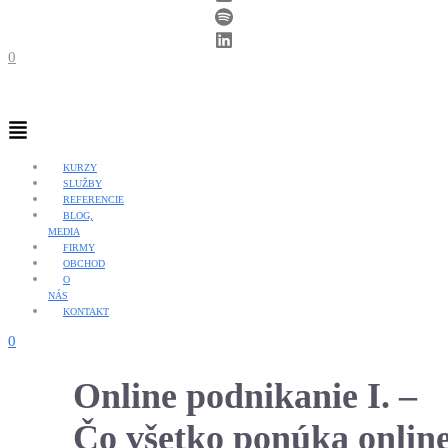
0
Menu
KURZY
SLUŽBY
REFERENCIE
BLOG,
MEDIA
FIRMY
OBCHOD
O
NÁS
KONTAKT
0
Online podnikanie I. –
Čo všetko ponúka onlin