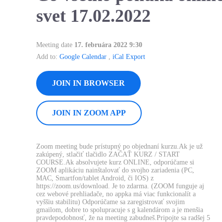
svet 17.02.2022
Meeting date
17. februára 2022 9:30
Add to:
Google Calendar
,
iCal Export
JOIN IN BROWSER
JOIN IN ZOOM APP
Zoom meeting bude prístupný po objednaní kurzu.Ak je už
zakúpený, stlačiť tlačidlo ZAČAŤ KURZ / START
COURSE.Ak absolvujete kurz ONLINE, odporúčame si
ZOOM aplikáciu nainštalovať do svojho zariadenia (PC,
MAC, Smartfon/tablet Android, či IOS) z
https://zoom.us/download. Je to zdarma. (ZOOM funguje aj
cez webové prehliadače, no appka má viac funkcionalít a
vyššiu stabilitu) Odporúčame sa zaregistrovať svojim
gmailom, dobre to spolupracuje s g kalendárom a je menšia
pravdepodobnosť, že na meeting zabudneš.Pripojte sa radšej 5