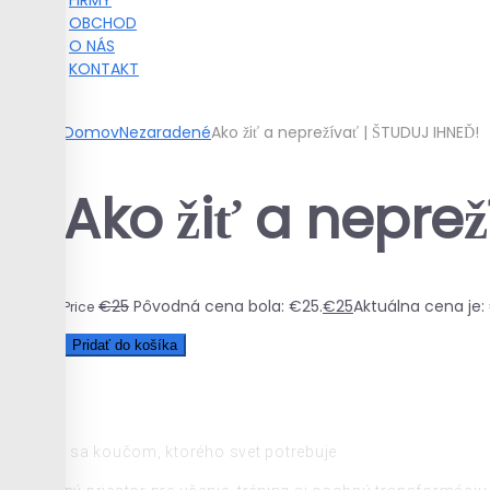
FIRMY
OBCHOD
O NÁS
KONTAKT
0
Domov
Nezaradené
Ako žiť a neprežívať | ŠTUDUJ IHNEĎ!
Ako žiť a nepre
€
25
Pôvodná cena bola: €25.
€
25
Aktuálna cena je:
Price
Pridať do košíka
Stanete sa koučom, ktorého svet potrebuje