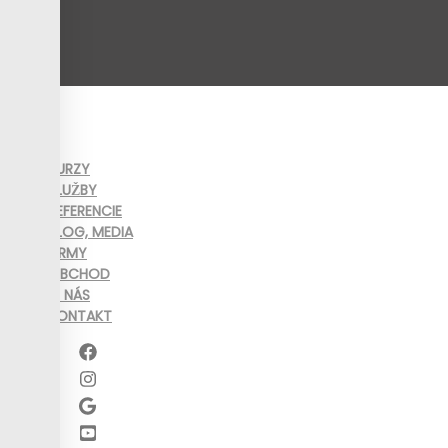
KURZY
SLUŽBY
REFERENCIE
BLOG, MEDIA
FIRMY
OBCHOD
O NÁS
KONTAKT