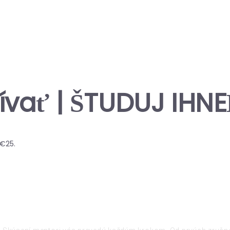
žívať | ŠTUDUJ IHNE
 €25.