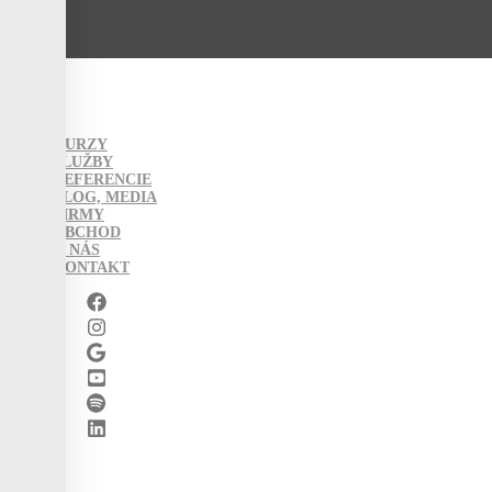
KURZY
SLUŽBY
REFERENCIE
BLOG, MEDIA
FIRMY
OBCHOD
O NÁS
KONTAKT
0