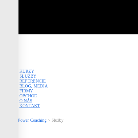
KURZY
SLUŽBY
REFERENCIE
BLOG, MEDIA
FIRMY
OBCHOD
O NÁS
KONTAKT
0
Power Coaching
>
Služby