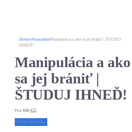
Domov
Nezaradené
Manipulácia a ako sa jej brániť | ŠTUDUJ
IHNEĎ!
Manipulácia a ako
sa jej brániť |
ŠTUDUJ IHNEĎ!
Pôvodná
Aktuálna
€
25
€
25
Price
cena
cena
bola:
je:
Pridať do košíka
€25.
€25.