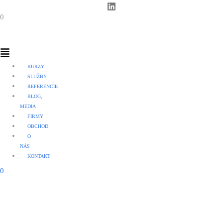
0
Menu
KURZY
SLUŽBY
REFERENCIE
BLOG,
MEDIA
FIRMY
OBCHOD
O
NÁS
KONTAKT
0