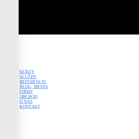
KURZY
SLUŽBY
REFERENCIE
BLOG, MEDIA
FIRMY
OBCHOD
O NÁS
KONTAKT
0