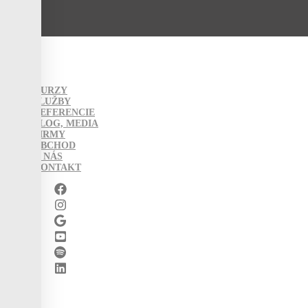
KURZY
SLUŽBY
REFERENCIE
BLOG, MEDIA
FIRMY
OBCHOD
O NÁS
KONTAKT
0