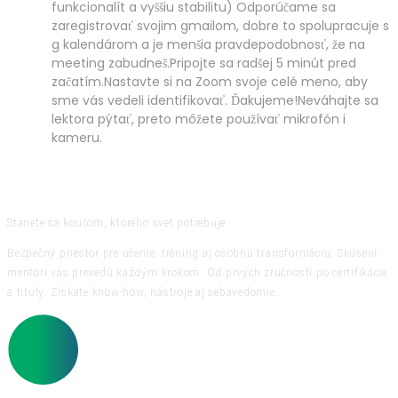
funkcionalít a vyššiu stabilitu) Odporúčame sa
zaregistrovať svojim gmailom, dobre to spolupracuje s
g kalendárom a je menšia pravdepodobnosť, že na
meeting zabudneš.Pripojte sa radšej 5 minút pred
začatím.Nastavte si na Zoom svoje celé meno, aby
sme vás vedeli identifikovať. Ďakujeme!Neváhajte sa
lektora pýtať, preto môžete používať mikrofón i
kameru.
Stanete sa koučom, ktorého svet potrebuje
Bezpečný priestor pre učenie, tréning aj osobnú transformáciu. Skúsení
mentori vás prevedú každým krokom. Od prvých zručností po certifikácie
a tituly. Získate know-how, nástroje aj sebavedomie.