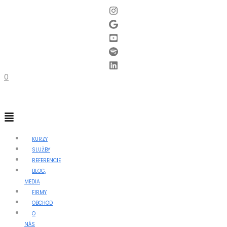
0
Menu
KURZY
SLUŽBY
REFERENCIE
BLOG,
MEDIA
FIRMY
OBCHOD
O
NÁS