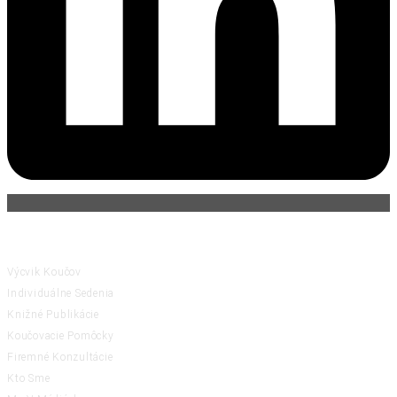
ČINNOSTI
Výcvik Koučov
Individuálne Sedenia
Knižné Publikácie
Koučovacie Pomôcky
Firemné Konzultácie
Kto Sme