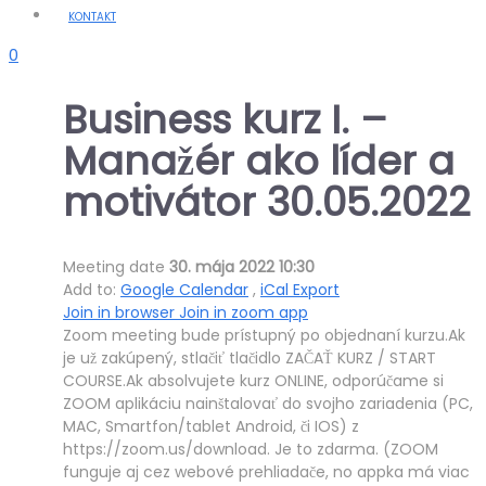
KONTAKT
0
Business kurz I. –
Manažér ako líder a
motivátor 30.05.2022
Meeting date
30. mája 2022 10:30
Add to:
Google Calendar
,
iCal Export
Join in browser
Join in zoom app
Zoom meeting bude prístupný po objednaní kurzu.Ak
je už zakúpený, stlačiť tlačidlo ZAČAŤ KURZ / START
COURSE.Ak absolvujete kurz ONLINE, odporúčame si
ZOOM aplikáciu nainštalovať do svojho zariadenia (PC,
MAC, Smartfon/tablet Android, či IOS) z
https://zoom.us/download. Je to zdarma. (ZOOM
funguje aj cez webové prehliadače, no appka má viac