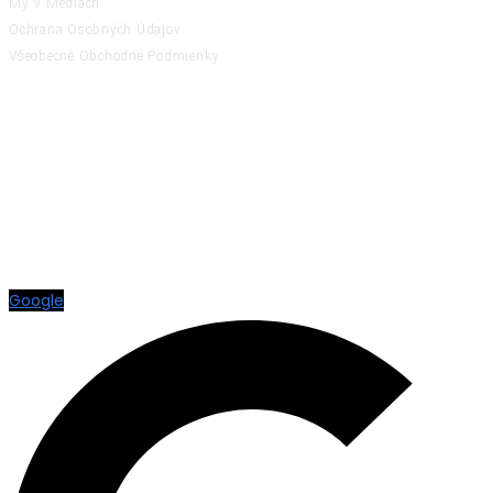
My V Médiách
Ochrana Osobných Údajov
Všeobecné Obchodné Podmienky
RATING
Google