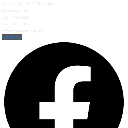
Mierová 56 │ 82105 Bratislava
Slovensko │ EU
IČO: 46392564
+421 948 168011
info@powercoaching.sk
Facebook