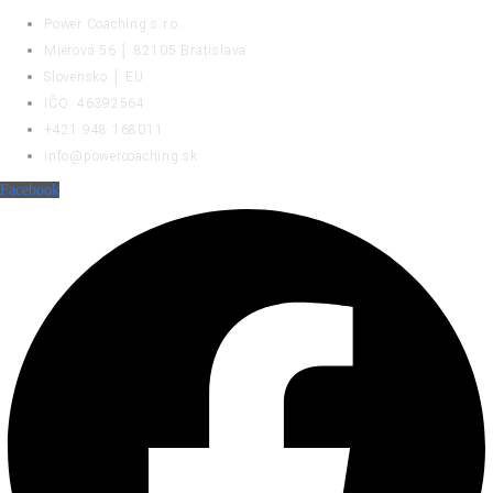
Power Coaching s.r.o.
Mierová 56 │ 82105 Bratislava
Slovensko │ EU
IČO: 46392564
+421 948 168011
info@powercoaching.sk
Facebook