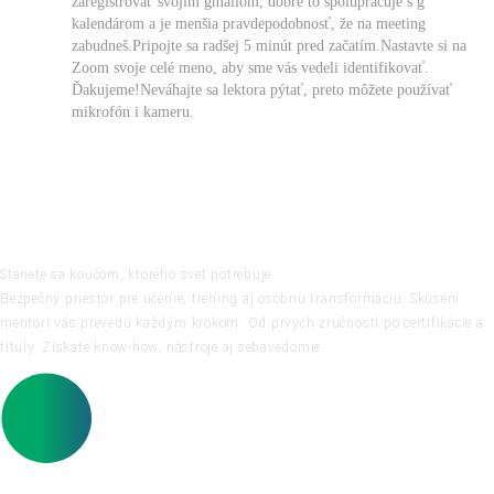
zaregistrovať svojim gmailom, dobre to spolupracuje s g
kalendárom a je menšia pravdepodobnosť, že na meeting
zabudneš.Pripojte sa radšej 5 minút pred začatím.Nastavte si na
Zoom svoje celé meno, aby sme vás vedeli identifikovať.
Ďakujeme!Neváhajte sa lektora pýtať, preto môžete používať
mikrofón i kameru.
Stanete sa koučom, ktorého svet potrebuje
Bezpečný priestor pre učenie, tréning aj osobnú transformáciu. Skúsení
mentori vás prevedú každým krokom. Od prvých zručností po certifikácie a
tituly. Získate know-how, nástroje aj sebavedomie.