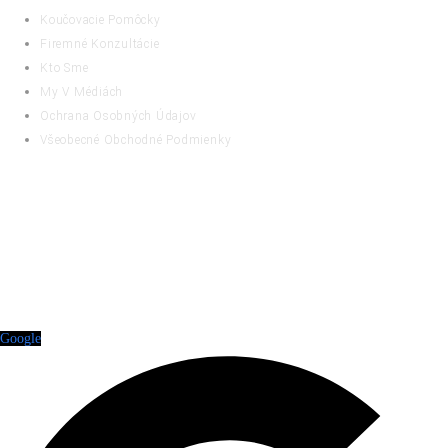
Koučovacie Pomôcky
Firemné Konzultácie
Kto Sme
My V Médiách
Ochrana Osobných Údajov
Všeobecné Obchodné Podmienky
RATING
Google