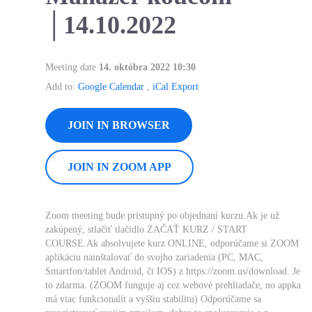
│14.10.2022
Meeting date
14. októbra 2022 10:30
Add to:
Google Calendar
,
iCal Export
JOIN IN BROWSER
JOIN IN ZOOM APP
Zoom meeting bude prístupný po objednaní kurzu.Ak je už
zakúpený, stlačiť tlačidlo ZAČAŤ KURZ / START
COURSE.Ak absolvujete kurz ONLINE, odporúčame si ZOOM
aplikáciu nainštalovať do svojho zariadenia (PC, MAC,
Smartfon/tablet Android, či IOS) z https://zoom.us/download. Je
to zdarma. (ZOOM funguje aj cez webové prehliadače, no appka
má viac funkcionalít a vyššiu stabilitu) Odporúčame sa