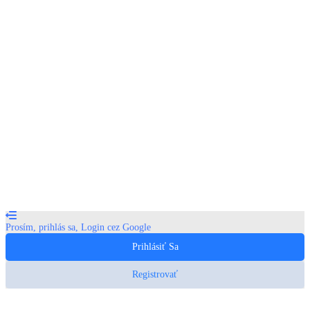
Sign In
Prihlásiť Sa. Preferuj Login Cez Google.
Obnoviť heslo
Send Reset Link
Password reset link sent
to your email
Zavrieť
Your application is sent
We'll send you an email as soon as your application
is approved.
Go To Profile
No account?
Prihlásiť sa. Preferuj Login cez Google.
Sign In
Lost Password?
Prosím, prihlás sa, Login cez Google
Prihlásiť Sa
Registrovať