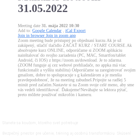
31.05.2022
Meeting date
31. mája 2022 10:30
Add to:
Google Calendar
,
iCal Export
Join in browser
Join in zoom app
Zoom meeting bude prístupný po objednaní kurzu.Ak je už
zakúpený, stlačiť tlačidlo ZAČAŤ KURZ / START COURSE.Ak
absolvujete kurz ONLINE, odporúčame si ZOOM aplikáciu
nainštalovať do svojho zariadenia (PC, MAC, Smartfon/tablet
Android, či IOS) z https://zoom.us/download. Je to zdarma.
(ZOOM funguje aj cez webové prehliadače, no appka má viac
funkcionalít a vyššiu stabilitu) Odporúčame sa zaregistrovať svojim
gmailom, dobre to spolupracuje s g kalendárom a je menšia
pravdepodobnosť, že na meeting zabudneš.Pripojte sa radšej 5
minút pred začatím.Nastavte si na Zoom svoje celé meno, aby sme
vás vedeli identifikovať. Ďakujeme!Neváhajte sa lektora pýtať,
preto môžete používať mikrofón i kameru.
Stanete sa koučom, ktorého svet potrebuje
Bezpečný priestor pre učenie, tréning aj osobnú transformáciu. Skúsení