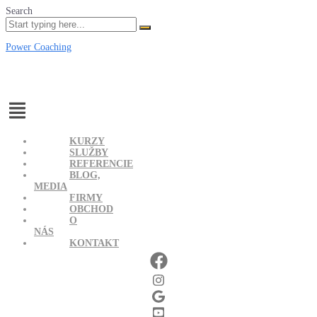
Search
Power Coaching
Menu
KURZY
SLUŽBY
REFERENCIE
BLOG,
MEDIA
FIRMY
OBCHOD
O
NÁS
KONTAKT