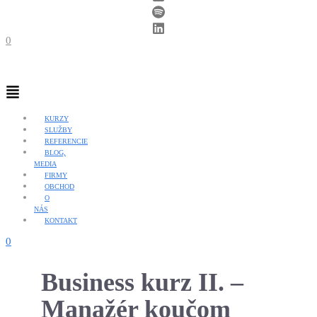
0
Menu
KURZY
SLUŽBY
REFERENCIE
BLOG,
MEDIA
FIRMY
OBCHOD
O
NÁS
KONTAKT
0
Business kurz II. –
Manažér koučom