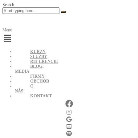
Search
Menu
KURZY
SLUŽBY
REFERENCIE
BLOG,
MEDIA
FIRMY
OBCHOD
O
NÁS
KONTAKT