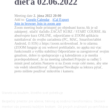
dieťa 02.06.2022
Meeting date
2. júna 2022 20:00
Add to:
Google Calendar
,
iCal Export
Join in browser
Join in zoom app
Zoom meeting bude prístupný po objednaní kurzu.Ak je už
zakúpený, stlačiť tlačidlo ZAČAŤ KURZ / START COURSE.Ak
absolvujete kurz ONLINE, odporúčame si ZOOM aplikáciu
nainštalovať do svojho zariadenia (PC, MAC, Smartfon/tablet
Android, či IOS) z https://zoom.us/download. Je to zdarma.
(ZOOM funguje aj cez webové prehliadače, no appka má viac
funkcionalít a vyššiu stabilitu) Odporúčame sa zaregistrovať svojim
gmailom, dobre to spolupracuje s g kalendárom a je menšia
pravdepodobnosť, že na meeting zabudneš.Pripojte sa radšej 5
minút pred začatím.Nastavte si na Zoom svoje celé meno, aby sme
vás vedeli identifikovať. Ďakujeme!Neváhajte sa lektora pýtať,
preto môžete používať mikrofón i kameru.
Stanete sa koučom, ktorého svet potrebuje
Bezpečný priestor pre učenie, tréning aj osobnú transformáciu. Skúsení
mentori vás prevedú každým krokom. Od prvých zručností po certifikácie