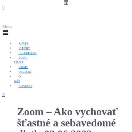
0
Menu
KURZY
SLUŽBY
REFERENCIE
BLOG,
MEDIA
FIRMY
OBCHOD
O
NÁS
KONTAKT
0
Zoom – Ako vychovať
šťastné a sebavedomé