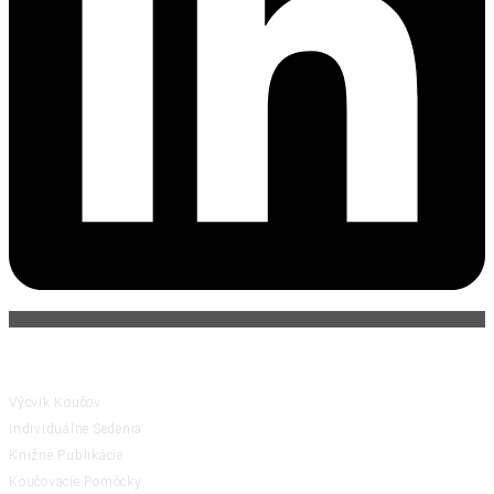
ČINNOSTI
Výcvik Koučov
Individuálne Sedenia
Knižné Publikácie
Koučovacie Pomôcky