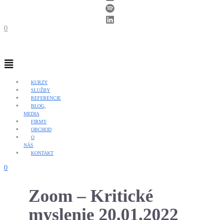
0
Menu
KURZY
SLUŽBY
REFERENCIE
BLOG,
MEDIA
FIRMY
OBCHOD
O
NÁS
KONTAKT
0
Zoom – Kritické
myslenie 20.01.2022