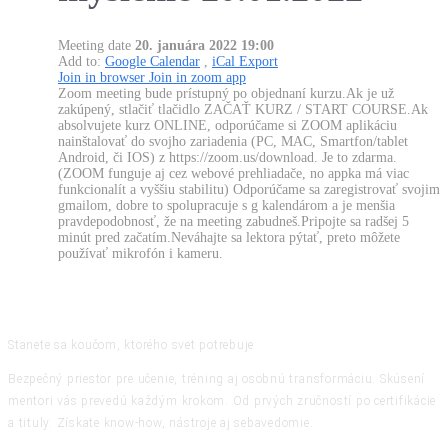
Meeting date
20. januára 2022 19:00
Add to:
Google Calendar
,
iCal Export
Join in browser
Join in zoom app
Zoom meeting bude prístupný po objednaní kurzu.Ak je už
zakúpený, stlačiť tlačidlo ZAČAŤ KURZ / START COURSE.Ak
absolvujete kurz ONLINE, odporúčame si ZOOM aplikáciu
nainštalovať do svojho zariadenia (PC, MAC, Smartfon/tablet
Android, či IOS) z https://zoom.us/download. Je to zdarma.
(ZOOM funguje aj cez webové prehliadače, no appka má viac
funkcionalít a vyššiu stabilitu) Odporúčame sa zaregistrovať svojim
gmailom, dobre to spolupracuje s g kalendárom a je menšia
pravdepodobnosť, že na meeting zabudneš.Pripojte sa radšej 5
minút pred začatím.Neváhajte sa lektora pýtať, preto môžete
používať mikrofón i kameru.
Stanete sa koučom, ktorého svet potrebuje
Bezpečný priestor pre učenie, tréning aj osobnú transformáciu. Skúsení
mentori vás prevedú každým krokom. Od prvých zručností po certifikácie
a tituly. Získate know-how, nástroje aj sebavedomie.