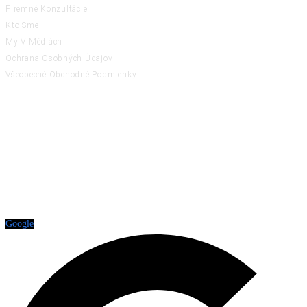
Firemné Konzultácie
Kto Sme
My V Médiách
Ochrana Osobných Údajov
Všeobecné Obchodné Podmienky
RATING
Google