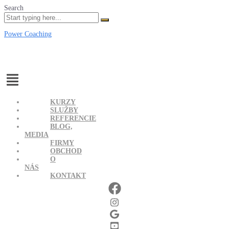
Search
Power Coaching
Menu
KURZY
SLUŽBY
REFERENCIE
BLOG,
MEDIA
FIRMY
OBCHOD
O
NÁS
KONTAKT