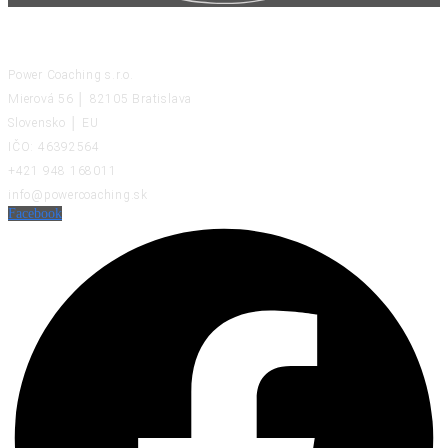
KONTAKT
Power Coaching s.r.o.
Mierová 56 │ 82105 Bratislava
Slovensko │ EU
IČO: 46392564
+421 948 168011
info@powercoaching.sk
Facebook