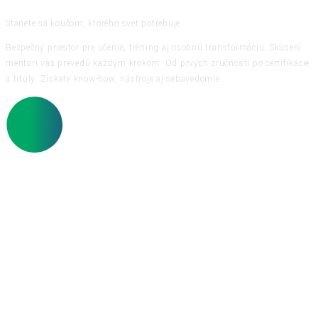
Stanete sa koučom, ktorého svet potrebuje
Bezpečný priestor pre učenie, tréning aj osobnú transformáciu. Skúsení
mentori vás prevedú každým krokom. Od prvých zručností po certifikácie
a tituly. Získate know-how, nástroje aj sebavedomie.