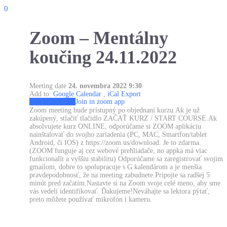
0
Zoom – Mentálny
koučing 24.11.2022
Meeting date
24. novembra 2022 9:30
Add to:
Google Calendar
,
iCal Export
Join in browser
Join in zoom app
Zoom meeting bude prístupný po objednaní kurzu.Ak je už
zakúpený, stlačiť tlačidlo ZAČAŤ KURZ / START COURSE.Ak
absolvujete kurz ONLINE, odporúčame si ZOOM aplikáciu
nainštalovať do svojho zariadenia (PC, MAC, Smartfon/tablet
Android, či IOS) z https://zoom.us/download. Je to zdarma.
(ZOOM funguje aj cez webové prehliadače, no appka má viac
funkcionalít a vyššiu stabilitu) Odporúčame sa zaregistrovať svojim
gmailom, dobre to spolupracuje s G kalendárom a je menšia
pravdepodobnosť, že na meeting zabudnete.Pripojte sa radšej 5
minút pred začatím.Nastavte si na Zoom svoje celé meno, aby sme
vás vedeli identifikovať. Ďakujeme!Neváhajte sa lektora pýtať,
preto môžete používať mikrofón i kameru.