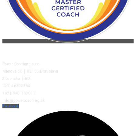
KONTAKT
Power Coaching s.r.o.
Mierová 56 │ 82105 Bratislava
Slovensko │ EU
IČO: 46392564
+421 948 168011
info@powercoaching.sk
Facebook