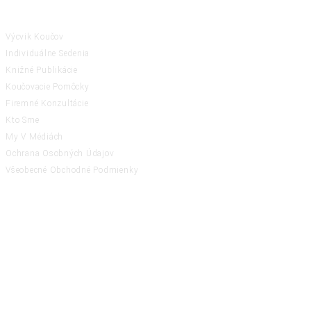
ČINNOSTI
Výcvik Koučov
Individuálne Sedenia
Knižné Publikácie
Koučovacie Pomôcky
Firemné Konzultácie
Kto Sme
My V Médiách
Ochrana Osobných Údajov
Všeobecné Obchodné Podmienky
RATING