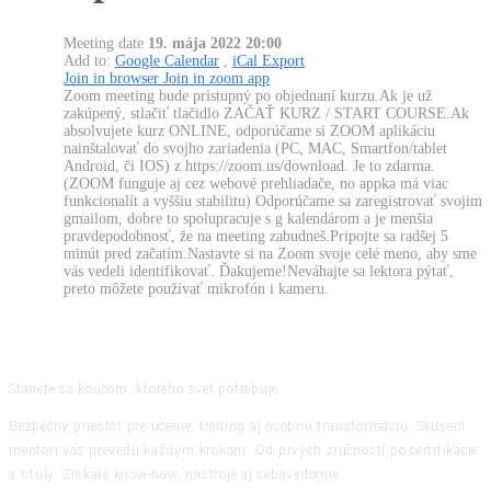
Meeting date
19. mája 2022 20:00
Add to:
Google Calendar
,
iCal Export
Join in browser
Join in zoom app
Zoom meeting bude prístupný po objednaní kurzu.Ak je už
zakúpený, stlačiť tlačidlo ZAČAŤ KURZ / START COURSE.Ak
absolvujete kurz ONLINE, odporúčame si ZOOM aplikáciu
nainštalovať do svojho zariadenia (PC, MAC, Smartfon/tablet
Android, či IOS) z https://zoom.us/download. Je to zdarma.
(ZOOM funguje aj cez webové prehliadače, no appka má viac
funkcionalít a vyššiu stabilitu) Odporúčame sa zaregistrovať svojim
gmailom, dobre to spolupracuje s g kalendárom a je menšia
pravdepodobnosť, že na meeting zabudneš.Pripojte sa radšej 5
minút pred začatím.Nastavte si na Zoom svoje celé meno, aby sme
vás vedeli identifikovať. Ďakujeme!Neváhajte sa lektora pýtať,
preto môžete používať mikrofón i kameru.
Stanete sa koučom, ktorého svet potrebuje
Bezpečný priestor pre učenie, tréning aj osobnú transformáciu. Skúsení
mentori vás prevedú každým krokom. Od prvých zručností po certifikácie
a tituly. Získate know-how, nástroje aj sebavedomie.