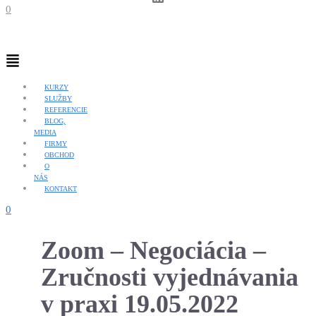
0
Menu
KURZY
SLUŽBY
REFERENCIE
BLOG,
MEDIA
FIRMY
OBCHOD
O
NÁS
KONTAKT
0
Zoom – Negociácia –
Zručnosti vyjednávania
v praxi 19.05.2022