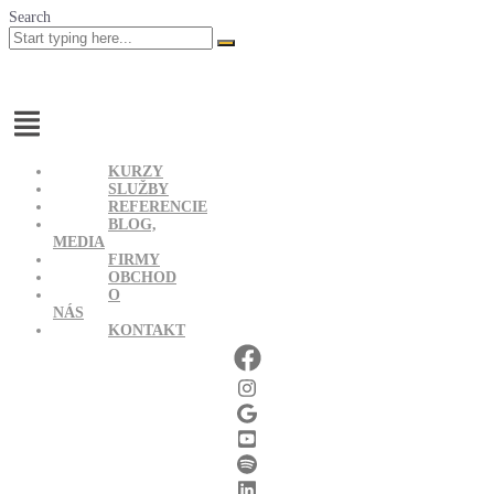
Search
Menu
KURZY
SLUŽBY
REFERENCIE
BLOG,
MEDIA
FIRMY
OBCHOD
O
NÁS
KONTAKT