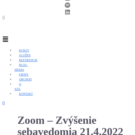
0
Menu
KURZY
SLUŽBY
REFERENCIE
BLOG,
MEDIA
FIRMY
OBCHOD
O
NÁS
KONTAKT
0
Zoom – Zvýšenie
sebavedomia 21.4.2022