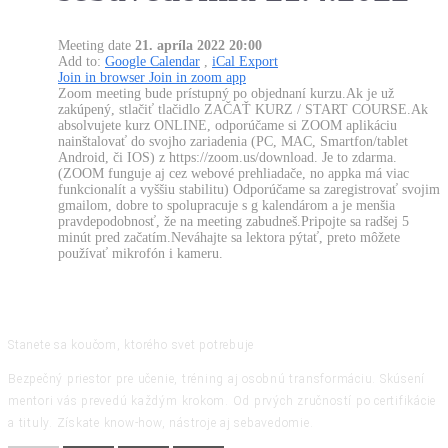
Meeting date
21. apríla 2022 20:00
Add to:
Google Calendar
,
iCal Export
Join in browser
Join in zoom app
Zoom meeting bude prístupný po objednaní kurzu.Ak je už
zakúpený, stlačiť tlačidlo ZAČAŤ KURZ / START COURSE.Ak
absolvujete kurz ONLINE, odporúčame si ZOOM aplikáciu
nainštalovať do svojho zariadenia (PC, MAC, Smartfon/tablet
Android, či IOS) z https://zoom.us/download. Je to zdarma.
(ZOOM funguje aj cez webové prehliadače, no appka má viac
funkcionalít a vyššiu stabilitu) Odporúčame sa zaregistrovať svojim
gmailom, dobre to spolupracuje s g kalendárom a je menšia
pravdepodobnosť, že na meeting zabudneš.Pripojte sa radšej 5
minút pred začatím.Neváhajte sa lektora pýtať, preto môžete
používať mikrofón i kameru.
Stanete sa koučom, ktorého svet potrebuje
Bezpečný priestor pre učenie, tréning aj osobnú transformáciu. Skúsení
mentori vás prevedú každým krokom. Od prvých zručností po certifikácie
a tituly. Získate know-how, nástroje aj sebavedomie.