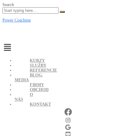
Search
Power Coaching
Menu
KURZY
SLUŽBY
REFERENCIE
BLOG,
MEDIA
FIRMY
OBCHOD
O
NÁS
KONTAKT