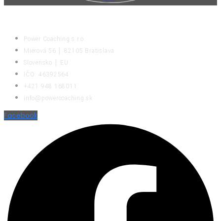
KONTAKT
Power Coaching s.r.o.
Mierová 56 │ 82105 Bratislava
Slovensko │ EU
IČO: 46392564
+421 948 168011
info@powercoaching.sk
Facebook