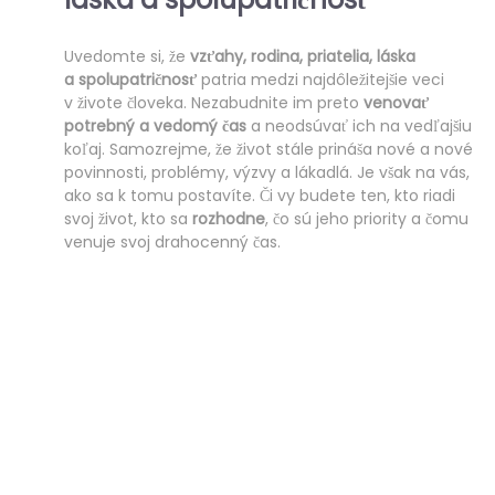
Uvedomte si, že
vzťahy, rodina, priatelia, láska
a spolupatričnosť
patria medzi najdôležitejšie veci
v živote človeka. Nezabudnite im preto
venovať
potrebný a vedomý čas
a neodsúvať ich na vedľajšiu
koľaj. Samozrejme, že život stále prináša nové a nové
povinnosti, problémy, výzvy a lákadlá. Je však na vás,
ako sa k tomu postavíte. Či vy budete ten, kto riadi
svoj život, kto sa
rozhodne
, čo sú jeho priority a čomu
venuje svoj drahocenný čas.