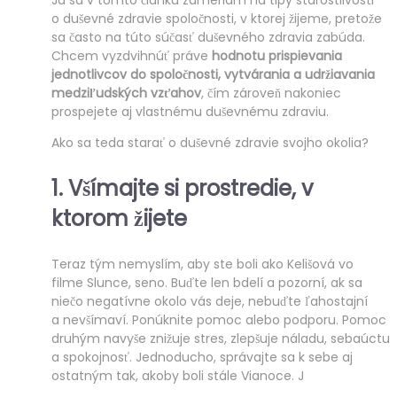
o duševné zdravie spoločnosti, v ktorej žijeme, pretože
sa často na túto súčasť duševného zdravia zabúda.
Chcem vyzdvihnúť práve
hodnotu prispievania
jednotlivcov do spoločnosti, vytvárania a udržiavania
medziľudských vzťahov
, čím zároveň nakoniec
prospejete aj vlastnému duševnému zdraviu.
Ako sa teda starať o duševné zdravie svojho okolia?
1. Všímajte si prostredie, v
ktorom žijete
Teraz tým nemyslím, aby ste boli ako Kelišová vo
filme Slunce, seno. Buďte len bdelí a pozorní, ak sa
niečo negatívne okolo vás deje, nebuďte ľahostajní
a nevšímaví. Ponúknite pomoc alebo podporu. Pomoc
druhým navyše znižuje stres, zlepšuje náladu, sebaúctu
a spokojnosť. Jednoducho, správajte sa k sebe aj
ostatným tak, akoby boli stále Vianoce. J