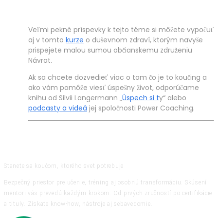
Veľmi pekné príspevky k tejto téme si môžete vypočuť
aj v tomto
kurze
o duševnom zdraví, ktorým navyše
prispejete malou sumou občianskemu združeniu
Návrat.
Ak sa chcete dozvedieť viac o tom čo je to koučing a
ako vám pomôže viesť úspešny život, odporúčame
knihu od Silvii Langermann „
Úspech si t
y“ alebo
podcasty a videá
jej spoločnosti Power Coaching.
Stanete sa koučom, ktorého svet potrebuje
Bezpečný priestor pre učenie, tréning aj osobnú transformáciu. Skúsení
mentori vás prevedú každým krokom. Od prvých zručností po certifikácie
a tituly. Získate know-how, nástroje aj sebavedomie.