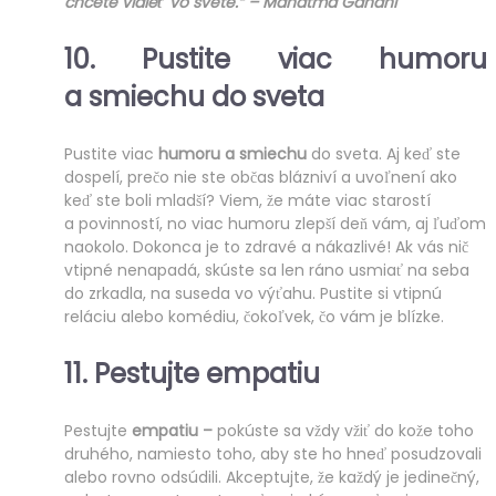
chcete vidieť vo svete.“ – Mahátma Gándhí
10. Pustite viac
humoru
a smiechu
do sveta
Pustite viac
humoru a smiechu
do sveta. Aj keď ste
dospelí, prečo nie ste občas blázniví a uvoľnení ako
keď ste boli mladší? Viem, že máte viac starostí
a povinností, no viac humoru zlepší deň vám, aj ľuďom
naokolo. Dokonca je to zdravé a nákazlivé! Ak vás nič
vtipné nenapadá, skúste sa len ráno usmiať na seba
do zrkadla, na suseda vo výťahu. Pustite si vtipnú
reláciu alebo komédiu, čokoľvek, čo vám je blízke.
11. Pestujte
empatiu
Pestujte
empatiu –
pokúste sa vždy vžiť do kože toho
druhého, namiesto toho, aby ste ho hneď posudzovali
alebo rovno odsúdili. Akceptujte, že každý je jedinečný,