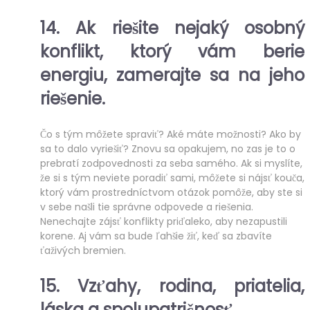
14. Ak riešite nejaký osobný
konflikt, ktorý vám berie
energiu,
zamerajte sa na jeho
riešenie
.
Čo s tým môžete spraviť? Aké máte možnosti? Ako by
sa to dalo vyriešiť? Znovu sa opakujem, no zas je to o
prebratí zodpovednosti za seba samého. Ak si myslíte,
že si s tým neviete poradiť sami, môžete si nájsť kouča,
ktorý vám prostredníctvom otázok pomôže, aby ste si
v sebe našli tie správne odpovede a riešenia.
Nenechajte zájsť konflikty priďaleko, aby nezapustili
korene. Aj vám sa bude ľahšie žiť, keď sa zbavíte
ťaživých bremien.
15. V
zťahy, rodina, priatelia,
láska a spolupatričnosť