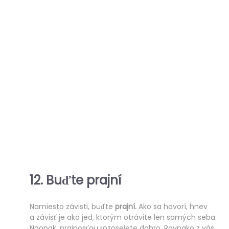
12. Buďte
prajní
Namiesto závisti, buďte
prajní.
Ako sa hovorí, hnev
a závisť je ako jed, ktorým otrávite len samých seba.
Naopak, prajnosťou rozosejete dobro. Rovnako z vás