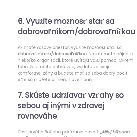
6. Využite možnosť stať sa
dobrovoľníkom/dobrovoľníčkou
Ak máte časový priestor, využite možnosť stať sa
dobrovoľníkom/dobrovoľníčkou
. Na internete nájdete
niekoľko organizácii, ktoré uvítajú vašu pomoc. Okrem
toho, že urobíte dobrú vec, vyjdete zo svojej
komfortnej zóny a budete mať zo seba dobrý pocit,
ešte sa môžete aj niečo nové naučiť.
7. Skúste
udržiavať vzťahy so
sebou aj inými v zdravej
rovnováhe
Časť prvého Božieho prikázania hovorí:
„Miluj blížneho