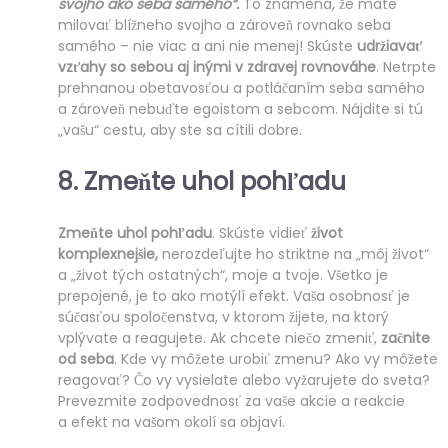
svojho ako seba samého“.
To znamená, že máte
milovať blížneho svojho a zároveň rovnako seba
samého – nie viac a ani nie menej! Skúste
udržiavať
vzťahy so sebou aj inými v zdravej rovnováhe
. Netrpte
prehnanou obetavosťou a potláčaním seba samého
a zároveň nebuďte egoistom a sebcom. Nájdite si tú
„vašu“ cestu, aby ste sa cítili dobre.
8.
Zmeňte uhol pohľadu
Zmeňte uhol pohľadu
. Skúste vidieť
život
komplexnejšie,
nerozdeľujte ho striktne na „môj život“
a „život tých ostatných“, moje a tvoje. Všetko je
prepojené, je to ako motýlí efekt. Vaša osobnosť je
súčasťou spoločenstva, v ktorom žijete, na ktorý
vplývate a reagujete. Ak chcete niečo zmeniť,
začnite
od seba
. Kde vy môžete urobiť zmenu? Ako vy môžete
reagovať? Čo vy vysielate alebo vyžarujete do sveta?
Prevezmite zodpovednosť za vaše akcie a reakcie
a efekt na vašom okolí sa objaví.