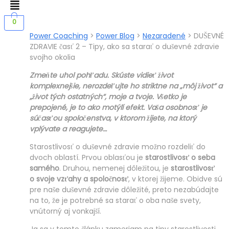
Menu
0
Power Coaching
>
Power Blog
>
Nezaradené
>
DUŠEVNÉ
ZDRAVIE časť 2 – Tipy, ako sa starať o duševné zdravie
svojho okolia
Zmeňte uhol pohľadu. Skúste vidieť život
komplexnejšie, nerozdeľujte ho striktne na „môj život“ a
„život tých ostatných“, moje a tvoje. Všetko je
prepojené, je to ako motýlí efekt. Vaša osobnosť je
súčasťou spoločenstva, v ktorom žijete, na ktorý
vplývate a reagujete…
Starostlivosť o duševné zdravie možno rozdeliť do
dvoch oblastí. Prvou oblasťou je
starostlivosť o seba
samého
. Druhou, nemenej dôležitou, je
starostlivosť
o svoje vzťahy a spoločnosť
, v ktorej žijeme. Obidve sú
pre naše duševné zdravie dôležité, preto nezabúdajte
na to, že je potrebné sa starať o oba naše svety,
vnútorný aj vonkajší.
Ja sa v tomto článku zameriam na tipy starostlivosti