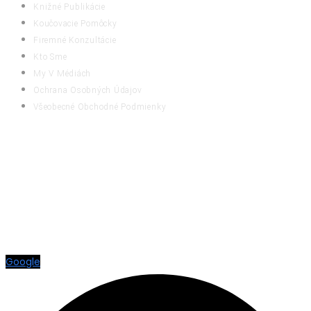
Knižné Publikácie
Koučovacie Pomôcky
Firemné Konzultácie
Kto Sme
My V Médiách
Ochrana Osobných Údajov
Všeobecné Obchodné Podmienky
RATING
Google