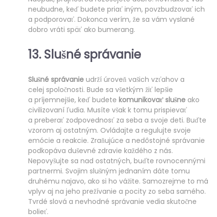
neubudne, keď budete priať iným, povzbudzovať ich
a podporovať. Dokonca verím, že sa vám vyslané
dobro vráti späť ako bumerang.
13.
Slušné správanie
Slušné správanie
udrží úroveň vašich vzťahov a
celej spoločnosti. Bude sa všetkým žiť lepšie
a príjemnejšie, keď budete
komunikovať
slušne
ako
civilizovaní ľudia. Musíte však k tomu prispievať
a preberať zodpovednosť za seba a svoje deti. Buďte
vzorom aj ostatným. Ovládajte a regulujte svoje
emócie a reakcie. Zraňujúce a nedôstojné správanie
podkopáva duševné zdravie každého z nás.
Nepovyšujte sa nad ostatných, buďte rovnocennými
partnermi. Svojim slušným jednaním dáte tomu
druhému najavo, ako si ho vážite. Samozrejme to má
vplyv aj na jeho prežívanie a pocity zo seba samého.
Tvrdé slová a nevhodné správanie vedia skutočne
bolieť.