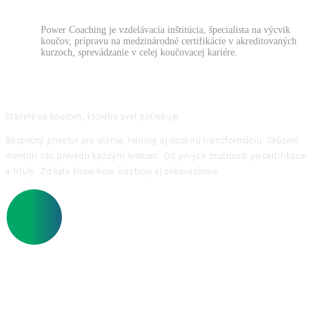
Power Coaching je vzdelávacia inštitúcia, špecialista na výcvik
koučov, prípravu na medzinárodné certifikácie v akreditovaných
kurzoch, sprevádzanie v celej koučovacej kariére.
Stanete sa koučom, ktorého svet potrebuje
Bezpečný priestor pre učenie, tréning aj osobnú transformáciu. Skúsení
mentori vás prevedú každým krokom. Od prvých zručností po certifikácie
a tituly. Získate know-how, nástroje aj sebavedomie.