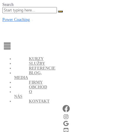
Search
Power Coaching
Menu
KURZY
SLUŽBY
REFERENCIE
BLOG,
MEDIA
FIRMY
OBCHOD
O
NÁS
KONTAKT