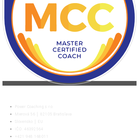
KONTAKT
Power Coaching s.r.o.
Mierová 56 │ 82105 Bratislava
Slovensko │ EU
IČO: 46392564
+421 948 168011