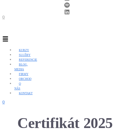
0
Menu
KURZY
SLUŽBY
REFERENCIE
BLOG,
MEDIA
FIRMY
OBCHOD
O
NÁS
KONTAKT
0
Certifikát 2025