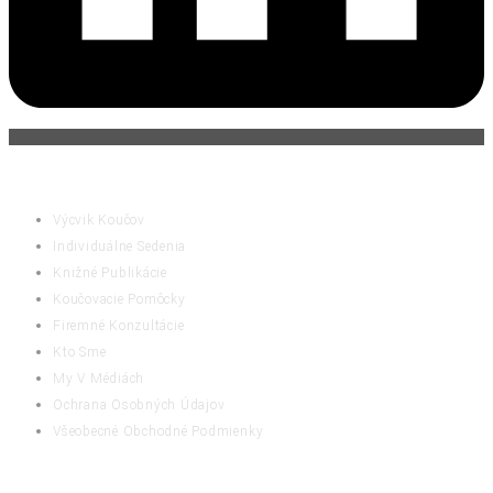
ČINNOSTI
Výcvik Koučov
Individuálne Sedenia
Knižné Publikácie
Koučovacie Pomôcky
Firemné Konzultácie
Kto Sme
My V Médiách
Ochrana Osobných Údajov
Všeobecné Obchodné Podmienky
RATING