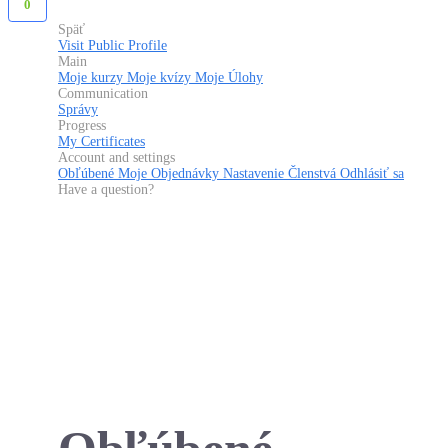
0
Späť
Visit Public Profile
Main
Moje kurzy
Moje kvízy
Moje Úlohy
Communication
Správy
Progress
My Certificates
Account and settings
Obľúbené
Moje Objednávky
Nastavenie
Členstvá
Odhlásiť sa
Have a question?
Have a question?
Send enquiry
Message sent
Zavrieť