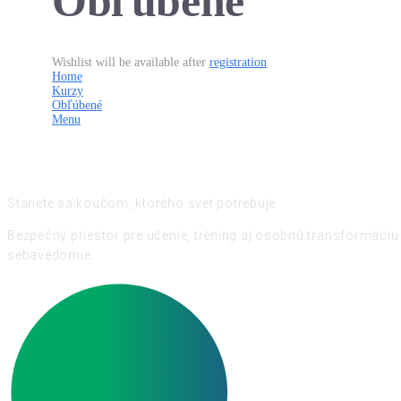
Obľúbené
Wishlist will be available after
registration
Home
Kurzy
Obľúbené
Menu
Stanete sa koučom, ktorého svet potrebuje
Bezpečný priestor pre učenie, tréning aj osobnú transformáciu.
sebavedomie.