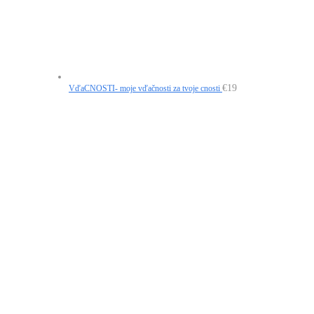
€
19
VďaCNOSTI- moje vďačnosti za tvoje cnosti