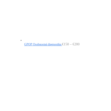
Price
€
150
–
€
200
GPOP Osobnostná diagnostika
range:
€150
through
€200