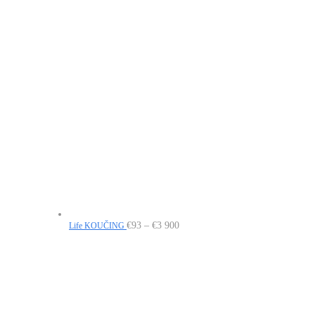
Price
€
93
–
€
3 900
Life KOUČING
range:
€93
through
€3
900