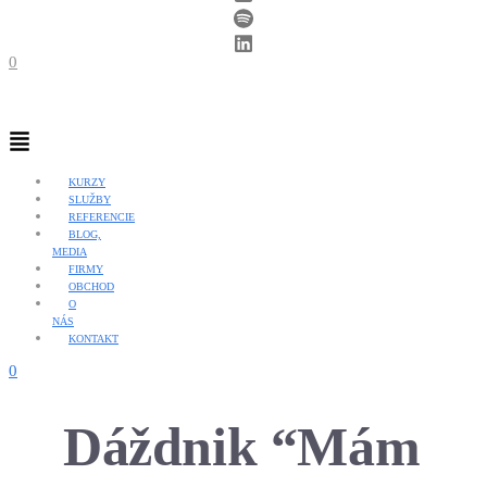
0
Menu
KURZY
SLUŽBY
REFERENCIE
BLOG,
MEDIA
FIRMY
OBCHOD
O
NÁS
KONTAKT
0
Dáždnik “Mám