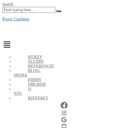
Search
Power Coaching
Menu
KURZY
SLUŽBY
REFERENCIE
BLOG,
MEDIA
FIRMY
OBCHOD
O
NÁS
KONTAKT