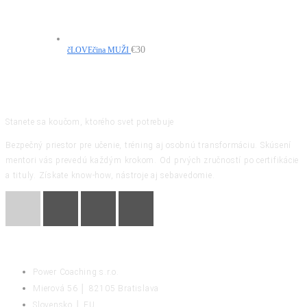
€
30
čLOVEčina MUŽI
Stanete sa koučom, ktorého svet potrebuje
Bezpečný priestor pre učenie, tréning aj osobnú transformáciu. Skúsení
mentori vás prevedú každým krokom. Od prvých zručností po certifikácie
a tituly. Získate know-how, nástroje aj sebavedomie.
KONTAKT
Power Coaching s.r.o.
Mierová 56 │ 82105 Bratislava
Slovensko │ EU