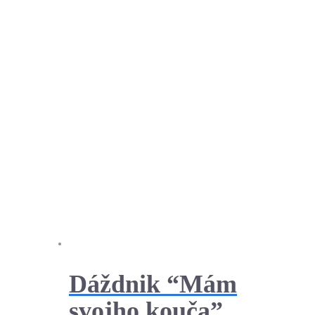
Dáždnik “Mám
svojho kouča”