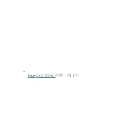
Price
€
120
–
€
1 100
Párový KOUČING
range:
€120
through
€1
100