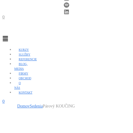
0
Menu
KURZY
SLUŽBY
REFERENCIE
BLOG,
MEDIA
FIRMY
OBCHOD
O
NÁS
KONTAKT
0
Domov
Sedenia
Párový KOUČING