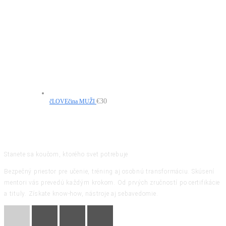
€
30
čLOVEčina MUŽI
Stanete sa koučom, ktorého svet potrebuje
Bezpečný priestor pre učenie, tréning aj osobnú transformáciu. Skúsení
mentori vás prevedú každým krokom. Od prvých zručností po certifikácie
a tituly. Získate know-how, nástroje aj sebavedomie.