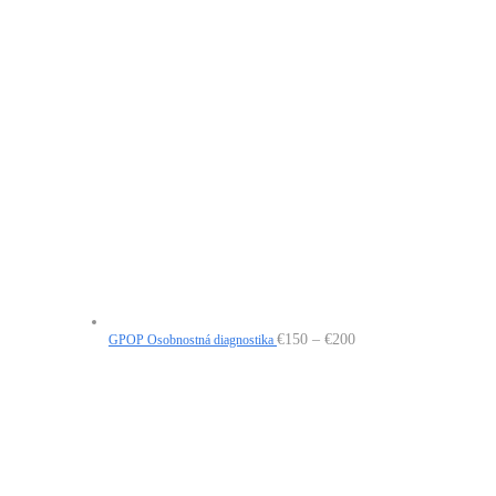
€1
100
Price
€
150
–
€
200
GPOP Osobnostná diagnostika
range:
€150
through
€200