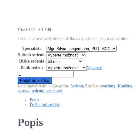
Price
€
120
–
€
1 100
Price
range:
Osobné párové sedenie s certifikovaným špecialistom na vzťahy
€120
through
Špecialista
€1
100
Spôsob sedenia
Dĺžka sedenia
Balík sedení
Vymazať
Pridať do košíka
Katalógové číslo:
-
Kategória:
Sedenia
Značky:
coaching
,
Koučing
,
parovy
,
sedenie
,
vztahovy
Popis
Ďalšie informácie
Popis