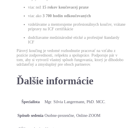
viac než
15 rokov koučovacej praxe
viac ako
3 700 hodín odkoučovaných
vzdelávame a mentorujeme profesionálnych koučov, vrátane
prípravy na ICF certifikácie
dodržiavame medzinárodné etické a profesijné štandardy
ICF
Párový koučing je vedomé rozhodnutie pracovať na vzťahu z
pozície zodpovednosti, rešpektu a spolupráce. Podporuje pár v
tom, aby si vytvoril vlastný spôsob fungovania, ktorý je dlhodobo
udržateľný a zmysluplný pre oboch partnerov.
Ďalšie informácie
Špecialista
Mgr. Silvia Langermann, PhD. MCC.
Spôsob sedenia
Osobne-prezenčne, Online-ZOOM