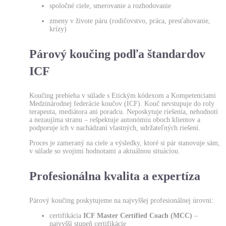
spoločné ciele, smerovanie a rozhodovanie
zmeny v živote páru (rodičovstvo, práca, presťahovanie,
krízy)
Párový koučing podľa štandardov
ICF
Koučing prebieha v súlade s Etickým kódexom a Kompetenciami
Medzinárodnej federácie koučov (ICF). Kouč nevstupuje do roly
terapeuta, mediátora ani poradcu. Neposkytuje riešenia, nehodnotí
a nezaujíma stranu – rešpektuje autonómiu oboch klientov a
podporuje ich v nachádzaní vlastných, udržateľných riešení.
Proces je zameraný na ciele a výsledky, ktoré si pár stanovuje sám,
v súlade so svojimi hodnotami a aktuálnou situáciou.
Profesionálna kvalita a expertíza
Párový koučing poskytujeme na najvyššej profesionálnej úrovni:
certifikácia
ICF Master Certified Coach (MCC)
–
najvyšší stupeň certifikácie