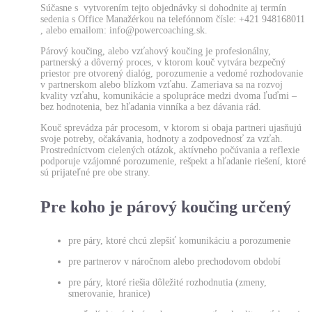
Súčasne s vytvorením tejto objednávky si dohodnite aj termín
sedenia s Office Manažérkou na telefónnom čísle: +421 948168011
, alebo emailom: info
@powercoaching.sk.
Párový koučing, alebo vzťahový koučing je profesionálny,
partnerský a dôverný proces, v ktorom kouč vytvára bezpečný
priestor pre otvorený dialóg, porozumenie a vedomé rozhodovanie
v partnerskom alebo blízkom vzťahu. Zameriava sa na rozvoj
kvality vzťahu, komunikácie a spolupráce medzi dvoma ľuďmi –
bez hodnotenia, bez hľadania vinníka a bez dávania rád.
Kouč sprevádza pár procesom, v ktorom si obaja partneri ujasňujú
svoje potreby, očakávania, hodnoty a zodpovednosť za vzťah.
Prostredníctvom cielených otázok, aktívneho počúvania a reflexie
podporuje vzájomné porozumenie, rešpekt a hľadanie riešení, ktoré
sú prijateľné pre obe strany.
Pre koho je párový koučing určený
pre páry, ktoré chcú zlepšiť komunikáciu a porozumenie
pre partnerov v náročnom alebo prechodovom období
pre páry, ktoré riešia dôležité rozhodnutia (zmeny,
smerovanie, hranice)