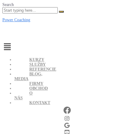
Search
Power Coaching
Menu
KURZY
SLUŽBY
REFERENCIE
BLOG,
MEDIA
FIRMY
OBCHOD
O
NÁS
KONTAKT