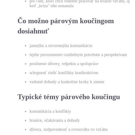
pre ľudí, ktorí chcú vedome pracovať na kvalite vzťahu, aj
keď „kríza“ ešte nenastala
Čo možno párovým koučingom
dosiahnuť
jasnejšiu a otvorenejšiu komunikáciu
lepšie porozumenie rozdielnym potrebám a perspektívam
posilnenie dôvery, rešpektu a spolupráce
schopnosť riešiť konflikty konštruktívne
vedomé dohody a konkrétne kroky k zmene
Typické témy párového koučingu
komunikácia a konflikty
hranice, očakávania a dohody
dôvera, zodpovednosť a rovnováha vo vzťahu