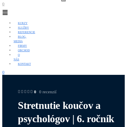
0
Menu
KURZY
SLUŽBY
REFERENCIE
BLOG,
MEDIA
FIRMY
OBCHOD
O
NÁS
KONTAKT
0
0
0 recenzií
Stretnutie koučov a
psychológov | 6. ročník