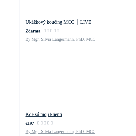
Ukážkový koučing MCC │ LIVE
Zdarma
By Mgr. Silvia Langermann, PhD. MCC
Kde sú moji klienti
€197
By Mgr. Silvia Langermann, PhD. MCC