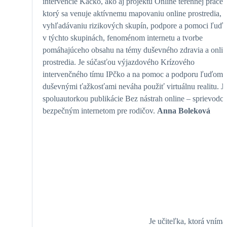
intervencie Káčko, ako aj projektu Online terénnej práce,
ktorý sa venuje aktívnemu mapovaniu online prostredia,
vyhľadávaniu rizikových skupín, podpore a pomoci ľuď
v týchto skupinách, fenoménom internetu a tvorbe
pomáhajúceho obsahu na témy duševného zdravia a onli
prostredia. Je súčasťou výjazdového Krízového
intervenčného tímu IPčko a na pomoc a podporu ľuďom 
duševnými ťažkosťami neváha použiť virtuálnu realitu. J
spoluautorkou publikácie Bez nástrah online – sprievodca
bezpečným internetom pre rodičov.
Anna Boleková
Je učiteľka, ktorá vníma