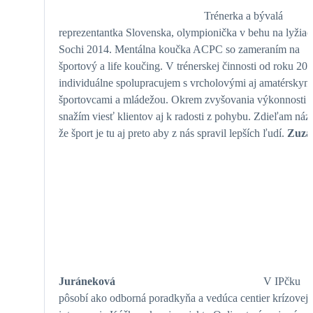
Trénerka a bývalá
reprezentantka Slovenska, olympionička v behu na lyžiac
Sochi 2014. Mentálna koučka ACPC so zameraním na
športový a life koučing. V trénerskej činnosti od roku 20
individuálne spolupracujem s vrcholovými aj amatérskym
športovcami a mládežou. Okrem zvyšovania výkonnosti 
snažím viesť klientov aj k radosti z pohybu. Zdieľam názo
že šport je tu aj preto aby z nás spravil lepších ľudí.
Zuza
Juráneková
V IPčku
pôsobí ako odborná poradkyňa a vedúca centier krízovej