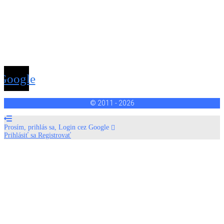
Google
© 2011 - 2026
Prosím, prihlás sa, Login cez Google
Prihlásiť sa
Registrovať