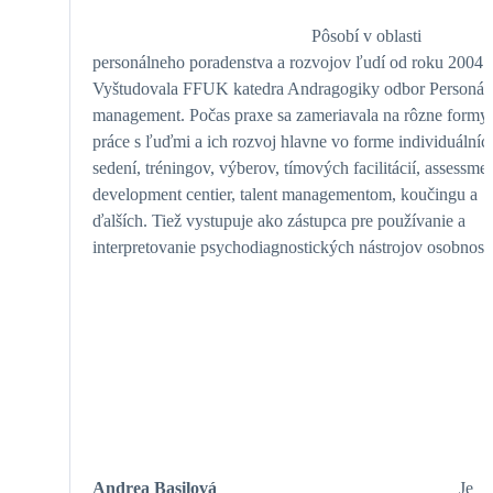
Pôsobí v oblasti
personálneho poradenstva a rozvojov ľudí od roku 2004.
Vyštudovala FFUK katedra Andragogiky odbor Personál
management. Počas praxe sa zameriavala na rôzne formy
práce s ľuďmi a ich rozvoj hlavne vo forme individuálníc
sedení, tréningov, výberov, tímových facilitácií, assessmen
development centier, talent managementom, koučingu a
ďalších. Tiež vystupuje ako zástupca pre používanie a
interpretovanie psychodiagnostických nástrojov osobnosti
Andrea Basilová
Je