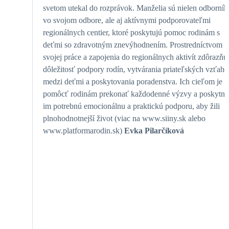
svetom utekal do rozprávok. Manželia sú nielen odborní
vo svojom odbore, ale aj aktívnymi podporovateľmi
regionálnych centier, ktoré poskytujú pomoc rodinám s
deťmi so zdravotným znevýhodnením. Prostredníctvom
svojej práce a zapojenia do regionálnych aktivít zdôrazňu
dôležitosť podpory rodín, vytvárania priateľských vzťah
medzi deťmi a poskytovania poradenstva. Ich cieľom je
pomôcť rodinám prekonať každodenné výzvy a poskytnú
im potrebnú emocionálnu a praktickú podporu, aby žili
plnohodnotnejší život (viac na www.siiny.sk alebo
www.platformarodin.sk)
Evka Pilarčíková