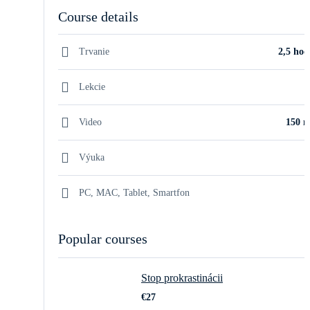
Course details
Trvanie
2,5 hod
Lekcie
Video
150 m
Výuka
PC, MAC, Tablet, Smartfon
Popular courses
Stop prokrastinácii
€27