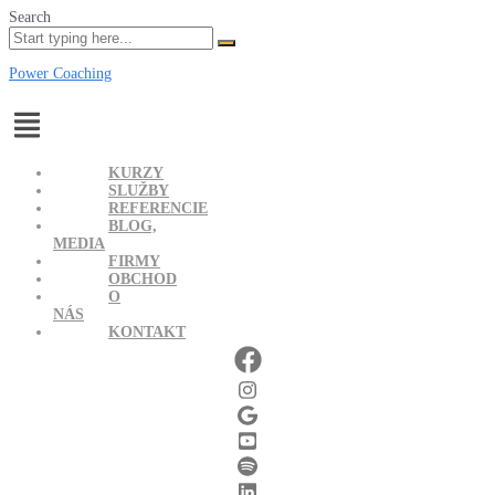
Search
Power Coaching
Menu
KURZY
SLUŽBY
REFERENCIE
BLOG,
MEDIA
FIRMY
OBCHOD
O
NÁS
KONTAKT