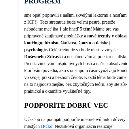
PROGRAM
sme opäť pripravili s našimi skvelými lektormi a hosťami 
z ICF!). Toto stretnutie bude veľmi pestré, pretože
nebudeme mať iba 1 ale hneď 5
tém!
Máme pre vás
pripravené zaujímavé prednášky a
nové trendy v oblasti
koučingu, biznisu, školstva, športu a detskej
psychológie.
Celé stretnutie sa bude niesť v zmysle
Duševného Zdravia
a necháme vám aj priestor na diskus
Predstavíme vám inšpiratívnych hostí a našich absolvento
ktorí vám povedia, ako s odstupom času využívajú kouči
vo svojej praxi a bežnom živote. Každá téma bude zamer
na to najpodstatnejšie, bez zbytočných teórií, aby ste získa
praktické a okamžite využiteľné tipy.
PODPORÍTE DOBRÚ VEC
Účasťou na podujatí podporíte internetovú linku dôvery p
mladých
IPčko
. Nezisková organizácia realizuje