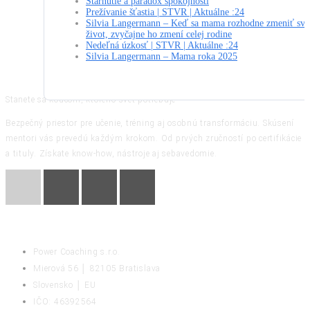
Starnutie a paradox spokojnosti
Prežívanie šťastia | STVR | Aktuálne :24
Silvia Langermann – Keď sa mama rozhodne zmeniť svo
život, zvyčajne ho zmení celej rodine
Nedeľná úzkosť | STVR | Aktuálne :24
Silvia Langermann – Mama roka 2025
Stanete sa koučom, ktorého svet potrebuje
Bezpečný priestor pre učenie, tréning aj osobnú transformáciu. Skúsení
mentori vás prevedú každým krokom. Od prvých zručností po certifikácie
a tituly. Získate know-how, nástroje aj sebavedomie.
KONTAKT
Power Coaching s.r.o.
Mierová 56 │ 82105 Bratislava
Slovensko │ EU
IČO: 46392564