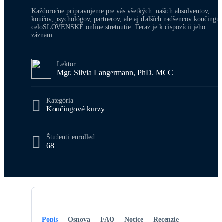
Každoročne pripravujeme pre vás všetkých: našich absolventov,
koučov, psychológov, partnerov, ale aj ďalších nadšencov koučingu
celoSLOVENSKÉ online stretnutie. Teraz je k dispozícii jeho
záznam.
Lektor
Mgr. Silvia Langermann, PhD. MCC
Kategória
Koučingové kurzy
Študenti
enrolled
68
Popis
Osnova
FAQ
Notice
Recenzie