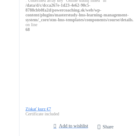
: Undefined array key "Online studuj ihned" in
/data/d/c/dcca267e-1d23-4e62-90c5-
8788cbb0fa2d/powercoaching.sk/web/wp-
content/plugins/masterstudy-lms-learning-management-
system/_core/stm-lms-templates/components/course/details.
on line
68
Získať kurz
€7
Certificate included
Add to wishlist
Share