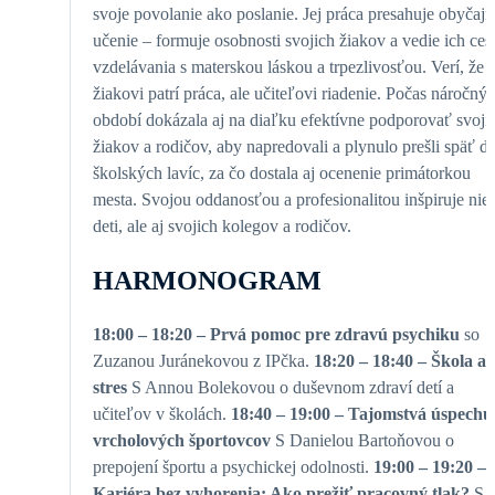
svoje povolanie ako poslanie. Jej práca presahuje obyčajn
učenie – formuje osobnosti svojich žiakov a vedie ich ces
vzdelávania s materskou láskou a trpezlivosťou. Verí, že
žiakovi patrí práca, ale učiteľovi riadenie. Počas náročný
období dokázala aj na diaľku efektívne podporovať svoji
žiakov a rodičov, aby napredovali a plynulo prešli späť d
školských lavíc, za čo dostala aj ocenenie primátorkou
mesta. Svojou oddanosťou a profesionalitou inšpiruje nie
deti, ale aj svojich kolegov a rodičov.
HARMONOGRAM
18:00 – 18:20 – Prvá pomoc pre zdravú psychiku
so
Zuzanou Juránekovou z IPčka.
18:20 – 18:40 – Škola a
stres
S Annou Bolekovou o duševnom zdraví detí a
učiteľov v školách.
18:40 – 19:00 – Tajomstvá úspechu
vrcholových športovcov
S Danielou Bartoňovou o
prepojení športu a psychickej odolnosti.
19:00 – 19:20 –
Kariéra bez vyhorenia: Ako prežiť pracovný tlak?
S