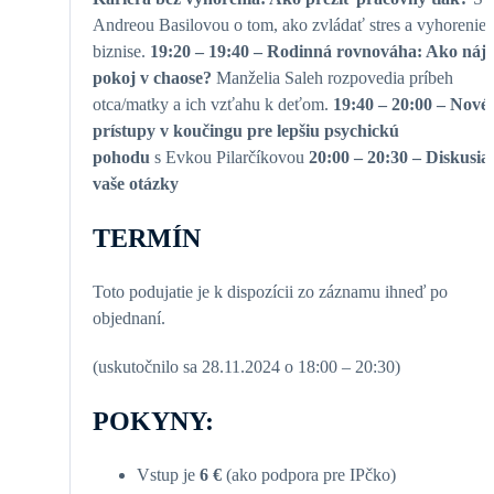
Andreou Basilovou o tom, ako zvládať stres a vyhorenie 
biznise.
19:20 – 19:40 – Rodinná rovnováha: Ako nájs
pokoj v chaose?
Manželia Saleh rozpovedia príbeh
otca/matky a ich vzťahu k deťom.
19:40 – 20:00 – Nové
prístupy v koučingu pre lepšiu psychickú
pohodu
s Evkou Pilarčíkovou
20:00 – 20:30 – Diskusia
vaše otázky
TERMÍN
Toto podujatie je k dispozícii zo záznamu ihneď po
objednaní.
(uskutočnilo sa 28.11.2024 o 18:00 – 20:30)
POKYNY:
Vstup je
6 €
(ako podpora pre IPčko)