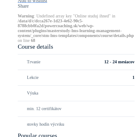
Add to wishlist
Share
Warning
: Undefined array key "Online studuj ihned" in
/data/d/c/dcca267e-1d23-4e62-90c5-
8788cbb0fa2d/powercoaching.sk/web/wp-
content/plugins/masterstudy-lms-learning-management-
system/_core/stm-lms-templates/components/course/details.php
on line
68
Course details
Trvanie
12 - 24 mesiacov
Lekcie
1
Výuka
min. 12 certifikátov
stovky hodín výcviku
Popular courses