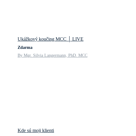
Ukážkový koučing MCC │ LIVE
Zdarma
By Mgr. Silvia Langermann, PhD. MCC
Kde sú moji klienti