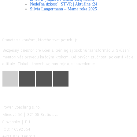
Nedeľná úzkosť | STVR | Aktuálne :24
Silvia Langermann – Mama roka 2025
Stanete sa koučom, ktorého svet potrebuje
Bezpečný priestor pre učenie, tréning aj osobnú transformáciu. Skúsení
mentori vás prevedú každým krokom. Od prvých zručností po certifikácie
a tituly. Získate know-how, nástroje aj sebavedomie.
KONTAKT
Power Coaching s.r.o.
Mierová 56 │ 82105 Bratislava
Slovensko │ EU
IČO: 46392564
+421 948 168011