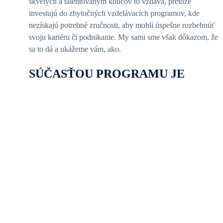
skvelých a talentovaným koučov to vzdáva, pretože
investujú do zbytočných vzdelávacích programov, kde
nezískajú potrebné zručnosti, aby mohli úspešne rozbehnúť
svoju kariéru či podnikanie. My sami sme však dôkazom, že
sa to dá a ukážeme vám, ako.
SÚČASŤOU PROGRAMU JE