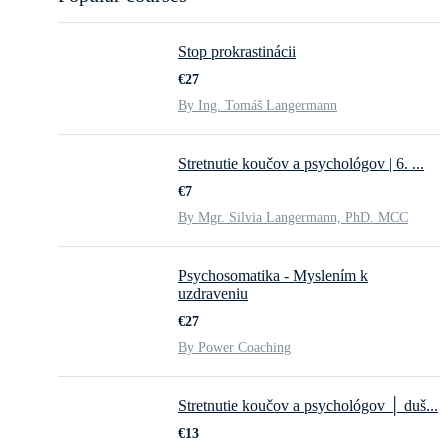
Stop prokrastinácii
€27
By Ing. Tomáš Langermann
Stretnutie koučov a psychológov | 6. ...
€7
By Mgr. Silvia Langermann, PhD. MCC
Psychosomatika - Myslením k
uzdraveniu
€27
By Power Coaching
Stretnutie koučov a psychológov │ duš...
€13