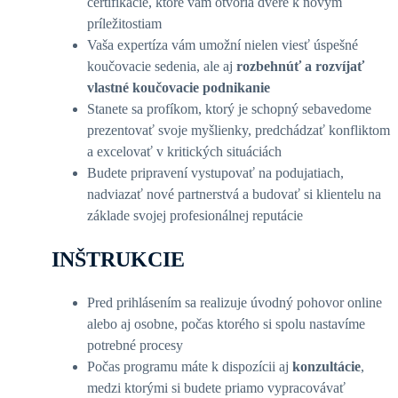
certifikácie, ktoré vám otvoria dvere k novým
príležitostiam
Vaša expertíza vám umožní nielen viesť úspešné
koučovacie sedenia, ale aj
rozbehnúť a rozvíjať
vlastné koučovacie podnikanie
Stanete sa profíkom, ktorý je schopný sebavedome
prezentovať svoje myšlienky, predchádzať konfliktom
a excelovať v kritických situáciách
Budete pripravení vystupovať na podujatiach,
nadviazať nové partnerstvá a budovať si klientelu na
základe svojej profesionálnej reputácie
INŠTRUKCIE
Pred prihlásením sa realizuje úvodný pohovor online
alebo aj osobne, počas ktorého si spolu nastavíme
potrebné procesy
Počas programu máte k dispozícii aj
konzultácie
,
medzi ktorými si budete priamo vypracovávať