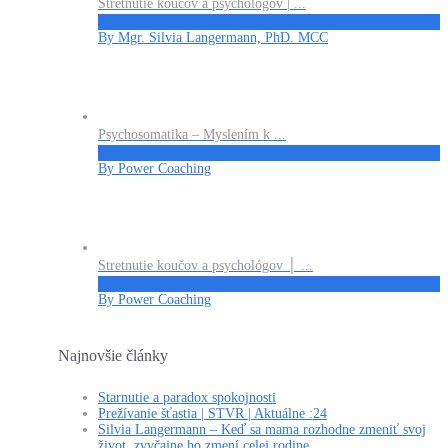
Stretnutie koučov a psychológov | ...
€7
By Mgr. Silvia Langermann, PhD. MCC
Psychosomatika – Myslením k ...
€27
By Power Coaching
Stretnutie koučov a psychológov │ ...
€13
By Power Coaching
Najnovšie články
Starnutie a paradox spokojnosti
Prežívanie šťastia | STVR | Aktuálne :24
Silvia Langermann – Keď sa mama rozhodne zmeniť svoj
život, zvyčajne ho zmení celej rodine