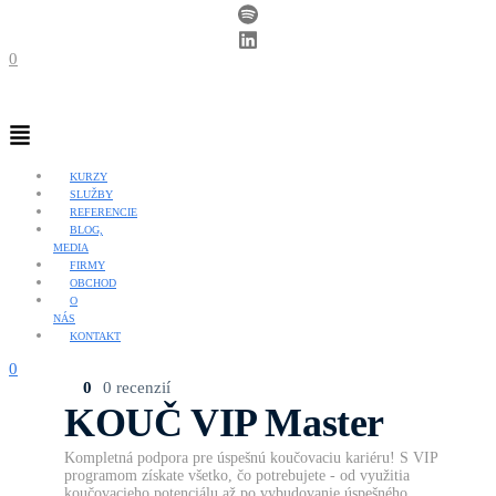
0
Menu
KURZY
SLUŽBY
REFERENCIE
BLOG,
MEDIA
FIRMY
OBCHOD
O
NÁS
KONTAKT
0
0
0 recenzií
KOUČ VIP Master
Kompletná podpora pre úspešnú koučovaciu kariéru! S VIP
programom získate všetko, čo potrebujete - od využitia
koučovacieho potenciálu až po vybudovanie úspešného