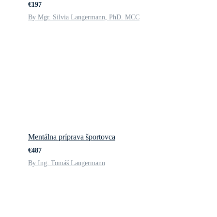
€197
By Mgr. Silvia Langermann, PhD. MCC
Mentálna príprava športovca
€487
By Ing. Tomáš Langermann