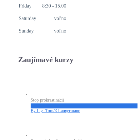
Friday
8:30 - 15.00
Saturday
voľno
Sunday
voľno
Zaujímavé kurzy
Stop prokrastinácii
€27
By Ing. Tomáš Langermann