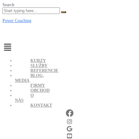
Search
Power Coaching
Menu
KURZY
SLUŽBY
REFERENCIE
BLOG,
MEDIA
FIRMY
OBCHOD
O
NÁS
KONTAKT