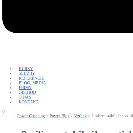
KURZY
SLUŽBY
REFERENCIE
BLOG, MEDIA
FIRMY
OBCHOD
O NÁS
KONTAKT
0
Power Coaching
>
Power Blog
>
Vzťahy
>
3 piliere stabilného vz