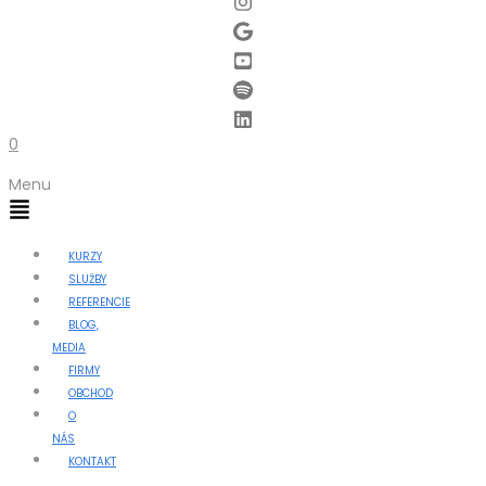
0
Menu
KURZY
SLUŽBY
REFERENCIE
BLOG,
MEDIA
FIRMY
OBCHOD
O
NÁS
KONTAKT