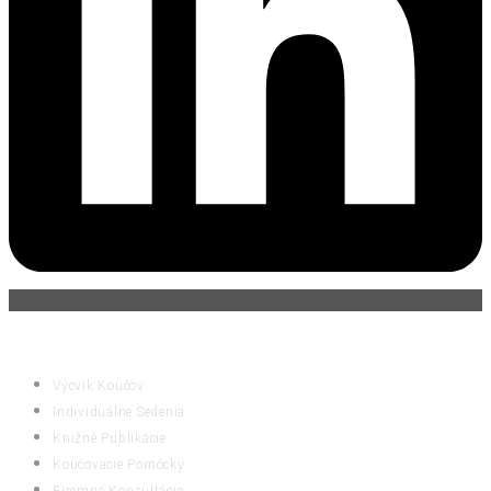
ČINNOSTI
Výcvik Koučov
Individuálne Sedenia
Knižné Publikácie
Koučovacie Pomôcky