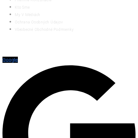
Firemné Konzultácie
Kto Sme
My V Médiách
Ochrana Osobných Údajov
Všeobecné Obchodné Podmienky
RATING
Google