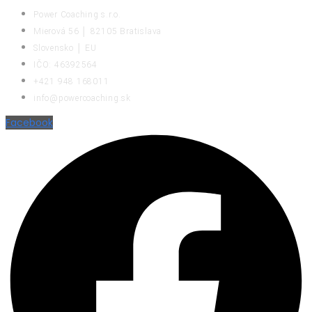
Power Coaching s.r.o.
Mierová 56 │ 82105 Bratislava
Slovensko │ EU
IČO: 46392564
+421 948 168011
info@powercoaching.sk
Facebook