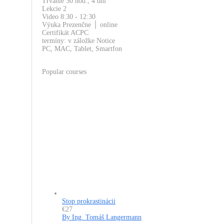
Trvanie
30 hod., 4 dni
Lekcie
2
Video
8:30 - 12:30
Výuka
Prezenčne │ online
Certifikát ACPC
termíny: v záložke Notice
PC, MAC, Tablet, Smartfon
Popular courses
Stop prokrastinácii
€27
By Ing. Tomáš Langermann