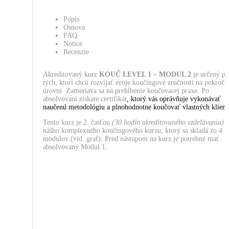
Popis
Osnova
FAQ
Notice
Recenzie
Akreditovaný kurz
KOUČ LEVEL 1 – MODUL 2
je určený pr
tých, ktorí chcú rozvíjať svoje koučingové zručnosti na pokročil
úrovni. Zameriava sa na prehĺbenie koučovacej praxe. Po
absolvovaní získate certifikát
, ktorý vás oprávňuje vykonávať
naučenú metodológiu a plnohodnotne koučovať vlastných klient
Tento kurz je 2. časťou
(30 hodín akreditovaného vzdelávania)
nášho komplexného koučingového kurzu, ktorý sa skladá zo 4
modulov (vid. graf). Pred nástupom na kurz je potrebné mať
absolvovaný Modul 1.