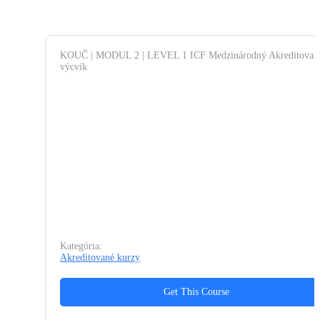
KOUČ | MODUL 2 | LEVEL 1 ICF Medzinárodný Akreditovan
výcvik
Mgr. Silvia Langermann, PhD. MCC
Kategória:
Akreditované kurzy
Get This Course