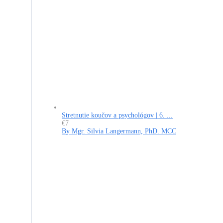
Stretnutie koučov a psychológov | 6. ...
€7
By Mgr. Silvia Langermann, PhD. MCC