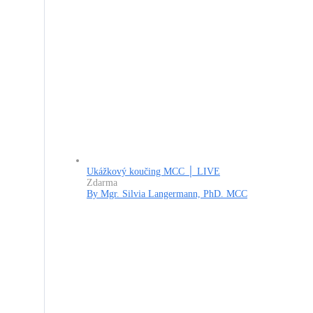
Ukážkový koučing MCC │ LIVE
Zdarma
By Mgr. Silvia Langermann, PhD. MCC