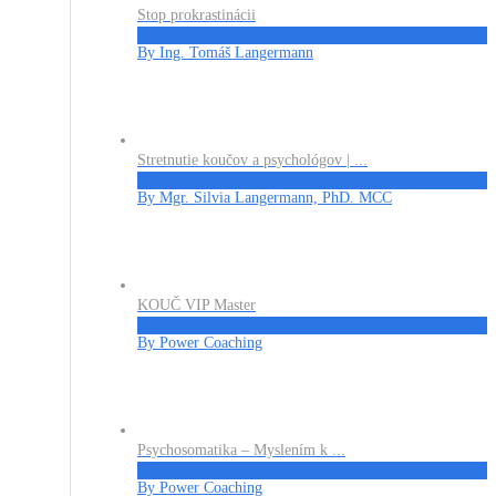
Stop prokrastinácii
€27
By Ing. Tomáš Langermann
Stretnutie koučov a psychológov | ...
€7
By Mgr. Silvia Langermann, PhD. MCC
KOUČ VIP Master
€324
By Power Coaching
Psychosomatika – Myslením k ...
€27
By Power Coaching