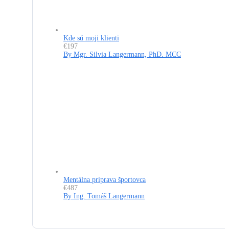
Kde sú moji klienti
€197
By Mgr. Silvia Langermann, PhD. MCC
Mentálna príprava športovca
€487
By Ing. Tomáš Langermann