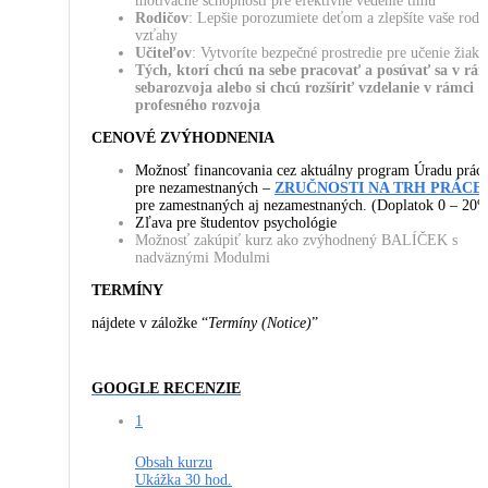
motivačné schopnosti pre efektívne vedenie tímu
Rodičov
: Lepšie porozumiete deťom a zlepšíte vaše rodi
vzťahy
Učiteľov
: Vytvoríte bezpečné prostredie pre učenie žiak
Tých, ktorí chcú na sebe pracovať a posúvať sa v rá
sebarozvoja alebo si chcú rozšíriť vzdelanie v rámci
profesného rozvoja
CENOVÉ ZVÝHODNENIA
Možnosť financovania cez aktuálny program Úradu prác
pre nezamestnaných –
ZRUČNOSTI NA TRH PRÁCE
pre zamestnaných aj nezamestnaných. (Doplatok 0 – 20
Zľava pre študentov psychológie
Možnosť zakúpiť kurz ako zvýhodnený BALÍČEK s
nadväznými Modulmi
TERMÍNY
nájdete v záložke “
Termíny (Notice)
”
GOOGLE RECENZIE
1
Obsah kurzu
Ukážka
30 hod.