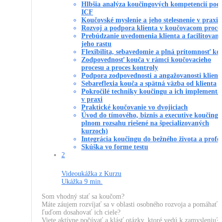
Hlbšia analýza koučingových kompetencií pod
ICF
Koučovské myslenie a jeho stelesnenie v praxi
Rozvoj a podpora klienta v koučovacom proce
Prebúdzanie uvedomenia klienta a facilitovani
jeho rastu
Flexibilita, sebavedomie a plná prítomnosť ko
Zodpovednosť kouča v rámci koučovacieho
procesu a proces kontroly
Podpora zodpovednosti a angažovanosti klient
Sebareflexia kouča a spätná väzba od klienta
Pokročilé techniky koučingu a ich implementá
v praxi
Praktické koučovanie vo dvojiciach
Úvod do tímového, biznis a executive koučingu
plnom rozsahu riešené na špecializovaných
kurzoch)
Integrácia koučingu do bežného života a profes
Skúška vo forme testu
2
Videoukážka z Kurzu
Ukážka
9 min.
Som vhodný stať sa koučom?
Máte záujem rozvíjať sa v oblasti osobného rozvoja a pomáhať
ľuďom dosahovať ich ciele?
Viete aktívne počúvať a klásť otázky, ktoré vedú k zamysleniu?