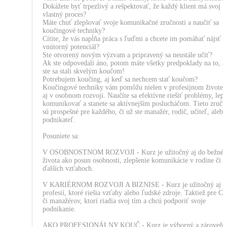
Dokážete byť trpezlivý a rešpektovať, že každý klient má svoj
vlastný proces?
Máte chuť zlepšovať svoje komunikačné zručnosti a naučiť sa
koučingové techniky?
Cítite, že vás napĺňa práca s ľuďmi a chcete im pomáhať nájsť i
vnútorný potenciál?
Ste otvorený novým výzvam a pripravený sa neustále učiť?
Ak ste odpovedali áno, potom máte všetky predpoklady na to, a
ste sa stali skvelým koučom!
Potrebujem koučing, aj keď sa nechcem stať koučom?
Koučingové techniky vám pomôžu nielen v profesijnom živote, 
aj v osobnom rozvoji. Naučíte sa efektívne riešiť problémy, lepš
komunikovať a stanete sa aktívnejším poslucháčom. Tieto zručn
sú prospešné pre každého, či už ste manažér, rodič, učiteľ, alebo
podnikateľ.
Posuniete sa:
V OSOBNOSTNOM ROZVOJI - Kurz je užitočný aj do bežné
života ako posun osobnosti, zlepšenie komunikácie v rodine či v
ďalších vzťahoch.
V KARIÉRNOM ROZVOJI A BIZNISE - Kurz je užitočný aj d
profesií, ktoré riešia vzťahy alebo ľudské zdroje. Taktiež pre C
či manažérov, ktorí riadia svoj tím a chcú podporiť svoje
podnikanie.
AKO PROFESIONÁLNY KOUČ - Kurz je výborný a zároveň