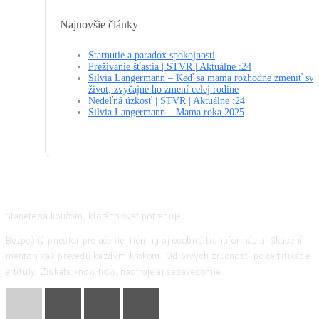
Najnovšie články
Starnutie a paradox spokojnosti
Prežívanie šťastia | STVR | Aktuálne :24
Silvia Langermann – Keď sa mama rozhodne zmeniť svo
život, zvyčajne ho zmení celej rodine
Nedeľná úzkosť | STVR | Aktuálne :24
Silvia Langermann – Mama roka 2025
Stanete sa koučom, ktorého svet potrebuje
Bezpečný priestor pre učenie, tréning aj osobnú transformáciu. Skúsení
mentori vás prevedú každým krokom. Od prvých zručností po certifikácie
a tituly. Získate know-how, nástroje aj sebavedomie.