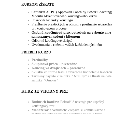
KURZOM ZÍSKATE
Certifikát ACPC (Approved Coach by Power Coaching) z
Modulu Akreditovaného koučingového kurzu
Pokročilé techniky koučingu
Prehĺbenie praktických zručnosti a posilnenie sebareflexi
pri koučovacom procese
Osobnú koučingovú prax potrebnú na vykonávanie
samostatných sedení s klientom
Odborné koučingové skriptá
Uvedomenia a riešenia vašich každodenných tém
PRIEBEH KURZU
P
rednášky
Skupinová práca – prezenčne
Koučing vo dvojiciach – prezenčne
Skúška
vo forme testu a záverečné hodnotenie lektorom
Termíny
nájdete v záložke
“Termíny”
a
Obsah
nájdete 
záložke
“Osnova”
KURZ JE VHODNÝ PRE
Budúcich koučov:
Pokročilé nástroje pre úspešný
koučingový rast
Manažérov a vedúcich
: Zlepšíte si komunikačné a