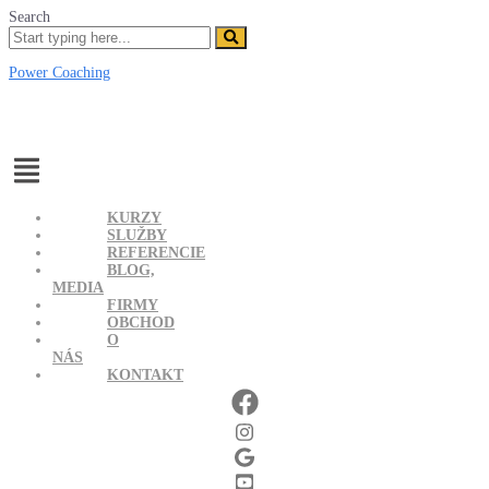
Search
Power Coaching
Menu
KURZY
SLUŽBY
REFERENCIE
BLOG,
MEDIA
FIRMY
OBCHOD
O
NÁS
KONTAKT