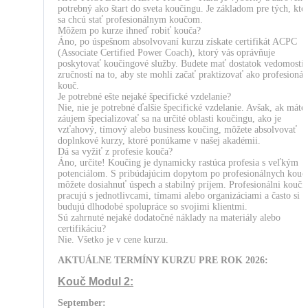
potrebný ako štart do sveta koučingu. Je základom pre tých, kto
sa chcú stať profesionálnym koučom.
Môžem po kurze ihneď robiť kouča?
Áno, po úspešnom absolvovaní kurzu získate certifikát ACPC
(Associate Certified Power Coach), ktorý vás oprávňuje
poskytovať koučingové služby. Budete mať dostatok vedomostí 
zručností na to, aby ste mohli začať praktizovať ako profesionál
kouč.
Je potrebné ešte nejaké špecifické vzdelanie?
Nie, nie je potrebné ďalšie špecifické vzdelanie. Avšak, ak máte
záujem špecializovať sa na určité oblasti koučingu, ako je
vzťahový, tímový alebo business koučing, môžete absolvovať
doplnkové kurzy, ktoré ponúkame v našej akadémii.
Dá sa vyžiť z profesie kouča?
Áno, určite! Koučing je dynamicky rastúca profesia s veľkým
potenciálom. S pribúdajúcim dopytom po profesionálnych kouč
môžete dosiahnuť úspech a stabilný príjem. Profesionálni kouči
pracujú s jednotlivcami, tímami alebo organizáciami a často si
budujú dlhodobé spolupráce so svojimi klientmi.
Sú zahrnuté nejaké dodatočné náklady na materiály alebo
certifikáciu?
Nie. Všetko je v cene kurzu.
AKTUÁLNE TERMÍNY KURZU PRE ROK 2026:
Kouč Modul 2:
September: