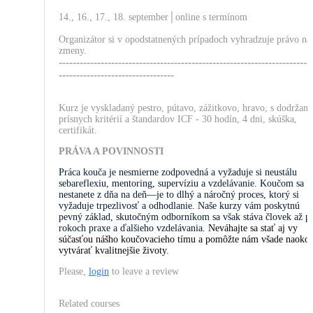
14., 16., 17., 18. september│online s termínom
Organizátor si v opodstatnených prípadoch vyhradzuje právo na
zmeny.
------------------------------------------------------------------------
---------------------------------
Kurz je vyskladaný pestro, pútavo, zážitkovo, hravo, s dodržan
prísnych kritérií a štandardov ICF - 30 hodín, 4 dni, skúška,
certifikát.
PRÁVA A POVINNOSTI
Práca kouča je nesmierne zodpovedná a vyžaduje si neustálu
sebareflexiu, mentoring, supervíziu a vzdelávanie. Koučom sa
nestanete z dňa na deň—je to dlhý a náročný proces, ktorý si
vyžaduje trpezlivosť a odhodlanie. Naše kurzy vám poskytnú
pevný základ, skutočným odborníkom sa však stáva človek až p
rokoch praxe a ďalšieho vzdelávania.
Neváhajte sa stať aj vy
súčasťou nášho koučovacieho tímu a pomôžte nám všade naokol
vytvárať kvalitnejšie životy.
Please,
login
to leave a review
Related courses