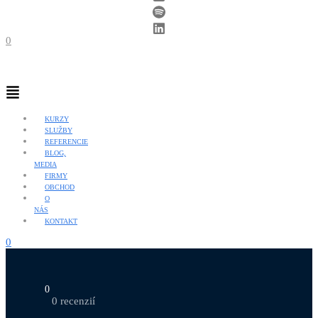
0
Menu
KURZY
SLUŽBY
REFERENCIE
BLOG,
MEDIA
FIRMY
OBCHOD
O
NÁS
KONTAKT
0
0
0 recenzií