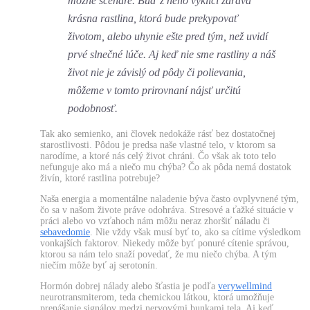
možné scenáre. Buď z neho vyklíči zdravá
krásna rastlina, ktorá bude prekypovať
životom, alebo uhynie ešte pred tým, než uvidí
prvé slnečné lúče. Aj keď nie sme rastliny a náš
život nie je závislý od pôdy či polievania,
môžeme v tomto prirovnaní nájsť určitú
podobnosť.
Tak ako semienko, ani človek nedokáže rásť bez dostatočnej
starostlivosti. Pôdou je predsa naše vlastné telo, v ktorom sa
narodíme, a ktoré nás celý život chráni. Čo však ak toto telo
nefunguje ako má a niečo mu chýba? Čo ak pôda nemá dostatok
živín, ktoré rastlina potrebuje?
Naša energia a momentálne naladenie býva často ovplyvnené tým,
čo sa v našom živote práve odohráva. Stresové a ťažké situácie v
práci alebo vo vzťahoch nám môžu neraz zhoršiť náladu či
sebavedomie
. Nie vždy však musí byť to, ako sa cítime výsledkom
vonkajších faktorov. Niekedy môže byť ponuré cítenie správou,
ktorou sa nám telo snaží povedať, že mu niečo chýba. A tým
niečím môže byť aj serotonín.
Hormón dobrej nálady alebo šťastia je podľa
verywellmind
neurotransmiterom, teda chemickou látkou, ktorá umožňuje
prenášanie signálov medzi nervovými bunkami tela. Aj keď