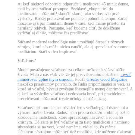
Aj keď niektorí odborníci odporúčajú meditovať 45 minút denne,
mali by sme začínať postupne. Bezhlavé „vhupnutie“ do
meditovania môže totiž skončiť skorej, ako sa dostavia prvé
výsledky. Radšej preto zvoľme pomalé a pohodlné tempo. Začať
môžeme aj s pár minútami denne v čase, keď máme priestor na
nerušený oddych. Postupne, keď budeme cítiť, že dokážeme
vydržať aj dlhšie, môžeme čas predlžovať.
Súčasné moderné technológie nám umožňujú čerpať z rôznych
zdrojov, ktoré nás môžu nielen naučiť, ale aj sprevádzať samotnou
meditáciou. Stačí sa len inspirovať.
Vďačnosť
Mnohí považujeme vďačnosť za celkom neškodnú súčasť nášho
života. Málo z nás však vie, že jej precvičovaním dokážeme
myseľ
nasmerovať úplne iným smerom
. Podľa
Greater Good Magazine
niekoľko prieskumov potvrdilo, že ľudia pripomínajúci si veci, za
ktoré sú vďační, bývajú zvyčajne šťastnejší a menej deprimovaní. A
aj keď sa výsledky vďačnosti nedostavia hneď, pri pravidelnom
precvičovaní môžu mať trvalé účinky na náš mozog.
Vďačnosť pri tom nemusí súvisieť len s veľkolepými úspechmi a
výhrami nášho života. Radosť nám predsa dokážu urobiť aj bežné
každodenné maličkosti, ktoré sprevádzajú náš život a robia ho
krásnym. Dôležité je byť vďačný aj za tieto maličkosti a namiesto
sústredenia sa na veci, ktoré nemáme, vidieť to, čo máme.
Účinným nástrojom môže byť tiež modlitba, kde môžeme ďakovať