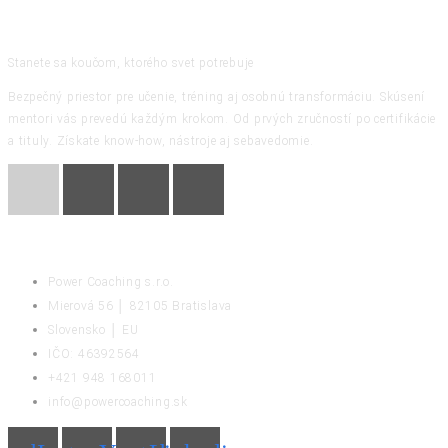
Stanete sa koučom, ktorého svet potrebuje
Bezpečný priestor pre učenie, tréning aj osobnú transformáciu. Skúsení
mentori vás prevedú každým krokom. Od prvých zručností po certifikácie
a tituly. Získate know-how, nástroje aj sebavedomie.
KONTAKT
Power Coaching s.r.o.
Mierová 56 │ 82105 Bratislava
Slovensko │ EU
IČO: 46392564
+421 948 168011
info@powercoaching.sk