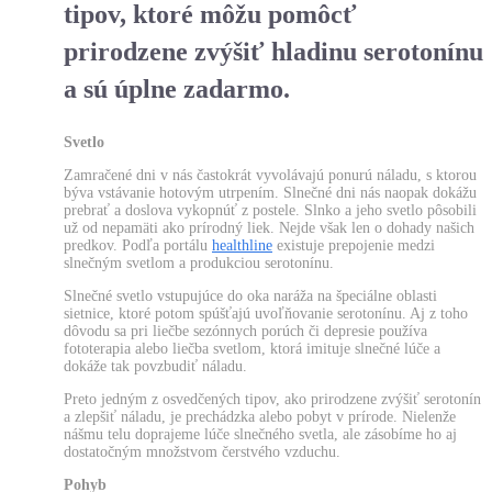
tipov, ktoré môžu pomôcť
prirodzene zvýšiť hladinu serotonínu
a sú úplne zadarmo.
Svetlo
Zamračené dni v nás častokrát vyvolávajú ponurú náladu, s ktorou
býva vstávanie hotovým utrpením. Slnečné dni nás naopak dokážu
prebrať a doslova vykopnúť z postele. Slnko a jeho svetlo pôsobili
už od nepamäti ako prírodný liek. Nejde však len o dohady našich
predkov. Podľa portálu
healthline
existuje prepojenie medzi
slnečným svetlom a produkciou serotonínu.
Slnečné svetlo vstupujúce do oka naráža na špeciálne oblasti
sietnice, ktoré potom spúšťajú uvoľňovanie serotonínu. Aj z toho
dôvodu sa pri liečbe sezónnych porúch či depresie používa
fototerapia alebo liečba svetlom, ktorá imituje slnečné lúče a
dokáže tak povzbudiť náladu.
Preto jedným z osvedčených tipov, ako prirodzene zvýšiť serotonín
a zlepšiť náladu, je prechádzka alebo pobyt v prírode. Nielenže
nášmu telu doprajeme lúče slnečného svetla, ale zásobíme ho aj
dostatočným množstvom čerstvého vzduchu.
Pohyb