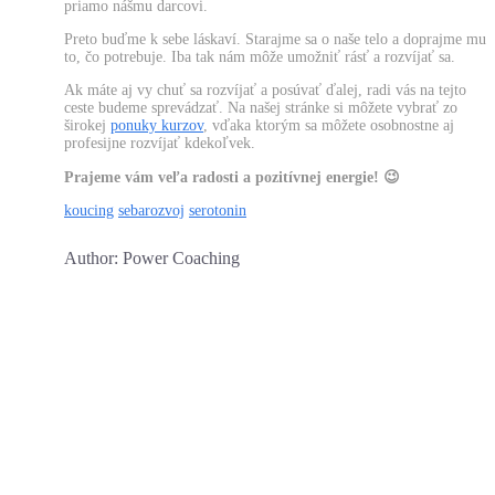
priamo nášmu darcovi.
Preto buďme k sebe láskaví. Starajme sa o naše telo a doprajme mu
to, čo potrebuje. Iba tak nám môže umožniť rásť a rozvíjať sa.
Ak máte aj vy chuť sa rozvíjať a posúvať ďalej, radi vás na tejto
ceste budeme sprevádzať. Na našej stránke si môžete vybrať zo
širokej
ponuky kurzov
, vďaka ktorým sa môžete osobnostne aj
profesijne rozvíjať kdekoľvek.
Prajeme vám veľa radosti a pozitívnej energie! 😉
koucing
sebarozvoj
serotonin
Author: Power Coaching