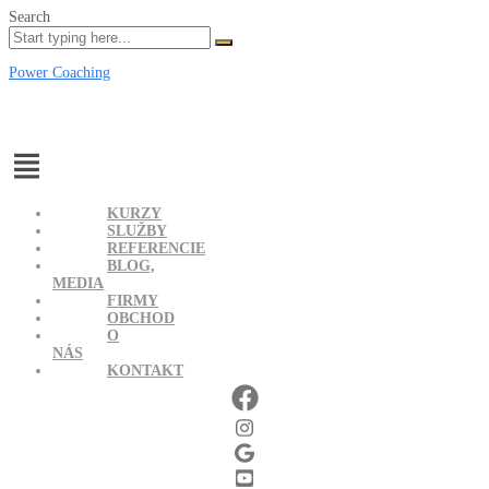
Search
Power Coaching
Menu
KURZY
SLUŽBY
REFERENCIE
BLOG,
MEDIA
FIRMY
OBCHOD
O
NÁS
KONTAKT