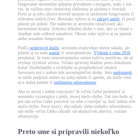
fungovanie serotonínu spájame prirodzene s mozgom, málo z nás
vie, že väčšina tejto chemickej zlúčeniny je uložená v črevách.
Preto je aj jeho zdravá úroveň spojená so správnym fungovaním či
ochranou našich čriev. Rovnako vplýva aj na
zdravý apetít
, či pocit
plnosti pri jedení. Nie nadarmo je serotonín označovaný ako
hormónom šťastia. Zohráva dôležitú úlohu v tom, ako sa cítime a
zlepšuje naše celkové naladenie. Okrem toho vplýva aj na spánok
alebo sexuálne fungovanie.
Podľa
nedávnych štúdií
, serotonín ovplyvňuje nielen náladu, ale
pôsobí aj na našu
pamäť
či neuroplasticitu.
Výskum z roku 2018
preukázal, že tento neurotransmiter nielen vplýva pozitívne, ale aj
zvyšuje rýchlosť učenia. Vďaka správnej hladine preto dokážeme
konať flexibilnejšie a rýchlejšie sa prispôsobovať situácii.
Serotonín má v našom tele nezastupiteľnú úlohu. Jeho
nedostatok
sa môže podpísať nielen na našej nálade či apetíte, ale môže viesť
aj k slabej pamäti či
zníženému sebavedomiu
.
Ako to súvisí s naším rozvojom? Je veľmi ťažké predstaviť si
semienko vyrastajúce z pôdy, ktorej niečo chýba. Tak isto bude aj
pre nás veľmi ťažké pracovať na sebe a rozvíjať sa, keď nášmu telu
niečo chýba. Pocit únavy, zlej nálady alebo nízkeho sebavedomia
nás môže veľmi ľahko odradiť od akejkoľvek aktivity, vrátane
sebarozvoja.
Preto sme si pripravili niekoľko