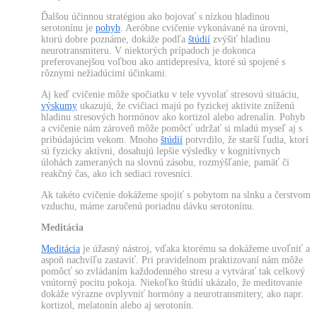
Ďalšou účinnou stratégiou ako bojovať s nízkou hladinou
serotonínu je
pohyb
. Aeróbne cvičenie vykonávané na úrovni,
ktorú dobre poznáme, dokáže podľa
štúdií
zvýšiť hladinu
neurotransmiteru. V niektorých prípadoch je dokonca
preferovanejšou voľbou ako antidepresíva, ktoré sú spojené s
rôznymi nežiadúcimi účinkami.
Aj keď cvičenie môže spočiatku v tele vyvolať stresovú situáciu,
výskumy
ukazujú, že cvičiaci majú po fyzickej aktivite zníženú
hladinu stresových hormónov ako kortizol alebo adrenalín. Pohyb
a cvičenie nám zároveň môže pomôcť udržať si mladú myseľ aj s
pribúdajúcim vekom. Mnoho
štúdií
potvrdilo, že starší ľudia, ktorí
sú fyzicky aktívni, dosahujú lepšie výsledky v kognitívnych
úlohách zameraných na slovnú zásobu, rozmýšľanie, pamäť či
reakčný čas, ako ich sediaci rovesníci.
Ak takéto cvičenie dokážeme spojiť s pobytom na slnku a čerstvom
vzduchu, máme zaručenú poriadnu dávku serotonínu.
Meditácia
Meditácia
je úžasný nástroj, vďaka ktorému sa dokážeme uvoľniť a
aspoň nachvíľu zastaviť. Pri pravidelnom praktizovaní nám môže
pomôcť so zvládaním každodenného stresu a vytvárať tak celkový
vnútorný pocitu pokoja. Niekoľko štúdií ukázalo, že meditovanie
dokáže výrazne ovplyvniť hormóny a neurotransmitery, ako napr.
kortizol, melatonín alebo aj serotonín.