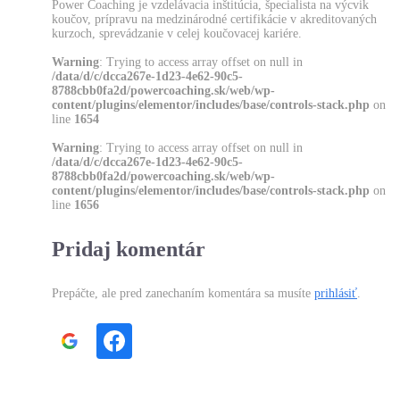
Power Coaching je vzdelávacia inštitúcia, špecialista na výcvik
koučov, prípravu na medzinárodné certifikácie v akreditovaných
kurzoch, sprevádzanie v celej koučovacej kariére.
Warning
: Trying to access array offset on null in
/data/d/c/dcca267e-1d23-4e62-90c5-
8788cbb0fa2d/powercoaching.sk/web/wp-
content/plugins/elementor/includes/base/controls-stack.php
on
line
1654
Warning
: Trying to access array offset on null in
/data/d/c/dcca267e-1d23-4e62-90c5-
8788cbb0fa2d/powercoaching.sk/web/wp-
content/plugins/elementor/includes/base/controls-stack.php
on
line
1656
Pridaj komentár
Prepáčte, ale pred zanechaním komentára sa musíte
prihlásiť
.