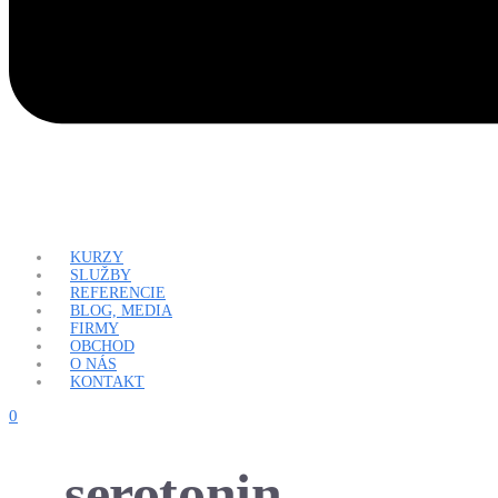
KURZY
SLUŽBY
REFERENCIE
BLOG, MEDIA
FIRMY
OBCHOD
O NÁS
KONTAKT
0
serotonin