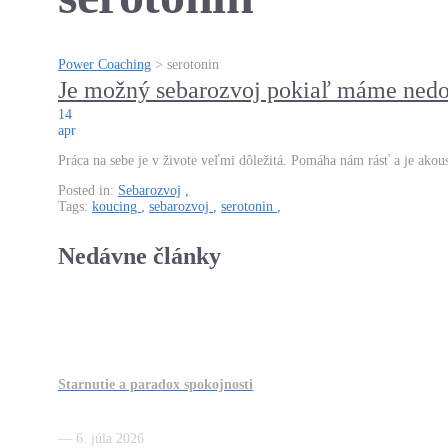
Power Coaching
>
serotonin
Je možný sebarozvoj pokiaľ máme nedo
14
apr
Práca na sebe je v živote veľmi dôležitá. Pomáha nám rásť a je ako
Posted in:
Sebarozvoj
,
Tags:
koucing
,
sebarozvoj
,
serotonin
,
Nedávne články
Starnutie a paradox spokojnosti
6. júla 2026