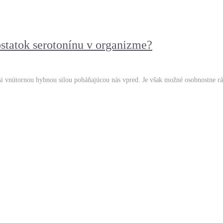
statok serotonínu v organizme?
usi vnútornou hybnou silou poháňajúcou nás vpred. Je však možné osobnostne r