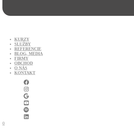
KURZY
SLUŽBY
REFERENCIE
BLOG, MEDIA
FIRMY
OBCHOD
O NÁS
KONTAKT
0