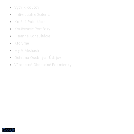
Výcvik Koučov
Individuálne Sedenia
Knižné Publikácie
Koučovacie Pomôcky
Firemné Konzultácie
Kto Sme
My V Médiách
Ochrana Osobných Údajov
Všeobecné Obchodné Podmienky
RATING
Google