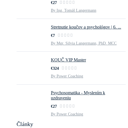
€27
By Ing. Tomáš Langermann
Stretnutie koučov a psychológov | 6. ...
€7
By Mgr. Silvia Langermann, PhD. MCC
KOUČ VIP Master
€324
By Power Coaching
Psychosomatika - Myslením k
uzdraveniu
€27
By Power Coaching
Články