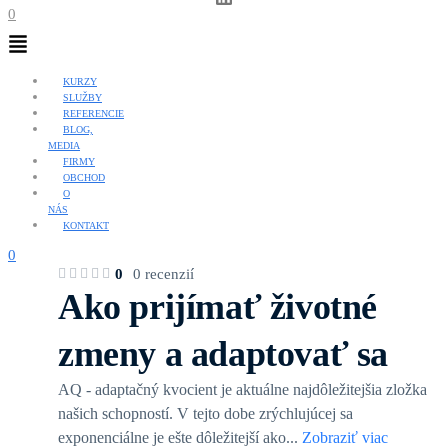
0
Menu
KURZY
SLUŽBY
REFERENCIE
BLOG,
MEDIA
FIRMY
OBCHOD
O
NÁS
KONTAKT
0
0
0 recenzií
Ako prijímať životné
zmeny a adaptovať sa
AQ - adaptačný kvocient je aktuálne najdôležitejšia zložka
našich schopností. V tejto dobe zrýchlujúcej sa
exponenciálne je ešte dôležitejší ako
...
Zobraziť viac