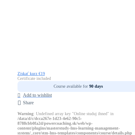
Získať kurz
€19
Certificate included
Course available for
90 days
Add to wishlist
Share
Warning
: Undefined array key "Online studuj ihned" in
/data/d/c/dcca267e-1d23-4e62-90c5-
8788cbb0fa2d/powercoaching.sk/web/wp-
content/plugins/masterstudy-lms-learning-management-
system/_core/stm-lms-templates/components/course/details.php