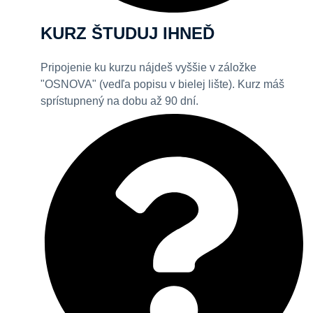
KURZ ŠTUDUJ IHNEĎ
Pripojenie ku kurzu nájdeš vyššie v záložke
"OSNOVA" (vedľa popisu v bielej lište). Kurz máš
sprístupnený na dobu až 90 dní.