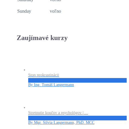
Sunday
voľno
Zaujímavé kurzy
Stop prokrastinácii
€27
By Ing. Tomáš Langermann
Stretnutie koučov a psychológov | ...
€7
By Mgr. Silvia Langermann, PhD. MCC