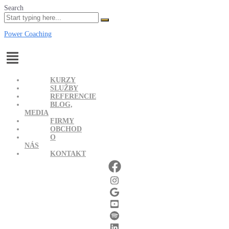
Search
Power Coaching
Menu
KURZY
SLUŽBY
REFERENCIE
BLOG,
MEDIA
FIRMY
OBCHOD
O
NÁS
KONTAKT