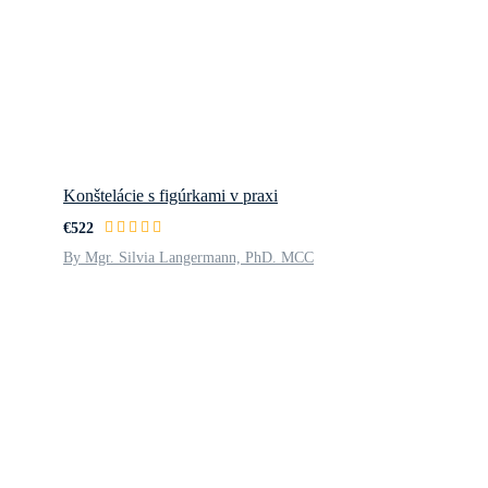
Konštelácie s figúrkami v praxi
€522
By Mgr. Silvia Langermann, PhD. MCC