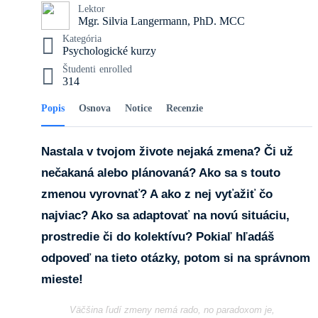
Lektor
Mgr. Silvia Langermann, PhD. MCC
Kategória
Psychologické kurzy
Študenti
enrolled
314
Popis
Osnova
Notice
Recenzie
Nastala v tvojom živote nejaká zmena? Či už
nečakaná alebo plánovaná? Ako sa s touto
zmenou vyrovnať? A ako z nej vyťažiť čo
najviac? Ako sa adaptovať na novú situáciu,
prostredie či do kolektívu? Pokiaľ hľadáš
odpoveď na tieto otázky, potom si na správnom
mieste!
Väčšina ľudí zmeny nemá rado, no paradoxom je,