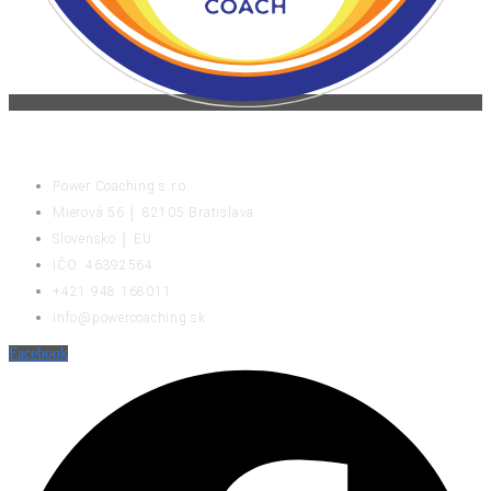
KONTAKT
Power Coaching s.r.o.
Mierová 56 │ 82105 Bratislava
Slovensko │ EU
IČO: 46392564
+421 948 168011
info@powercoaching.sk
Facebook