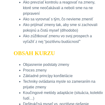
Ako prevziať kontrolu a reagovať na zmeny,
ktoré sme neočakávali a neboli sme na ne
pripravení
Ako sa vyrovnať s tým, čo nevieme zmeniť
Ako prijímať zmeny tak, aby sme si zachovali
pokojnú a čistú myseľ (dlhodobo)
Ako zúžitkovať zmenu vo svoj prospech a
vyťažiť z nej “pozitívnu budúcnosť”
OBSAH KURZU
Objasnenie podstaty zmeny
Proces zmeny
Základné princípy konštelácie
Techniky ovládania mysle so zameraním na
prijatie zmeny
Koučingové metódy adaptácie (situácia, kolektív
ľudí…)
Deštrukčná myseľ vs. pozitívne riešenie