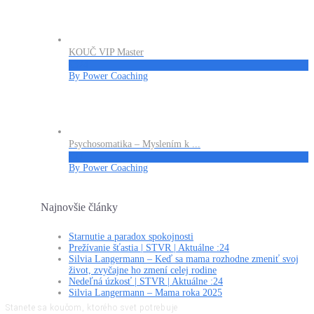
KOUČ VIP Master
€324
By Power Coaching
Psychosomatika – Myslením k ...
€27
By Power Coaching
Najnovšie články
Starnutie a paradox spokojnosti
Prežívanie šťastia | STVR | Aktuálne :24
Silvia Langermann – Keď sa mama rozhodne zmeniť svoj
život, zvyčajne ho zmení celej rodine
Nedeľná úzkosť | STVR | Aktuálne :24
Silvia Langermann – Mama roka 2025
Stanete sa koučom, ktorého svet potrebuje