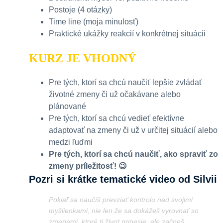
Postoje (4 otázky)
Time line (moja minulosť)
Praktické ukážky reakcií v konkrétnej situácii
KURZ JE VHODNÝ
Pre tých, ktorí sa chcú naučiť lepšie zvládať
životné zmeny či už očakávane alebo
plánované
Pre tých, ktorí sa chcú vedieť efektívne
adaptovať na zmeny či už v určitej situácií alebo
medzi ľuďmi
Pre tých, ktorí sa chcú naučiť, ako spraviť zo
zmeny príležitosť! 😉
Pozri si krátke tematické video od Silvii
Pokiaľ sa naučíš prevziať kontrolu nad svojimi
myšlienkami, nie len že sa dokážeš vyrovnať so
zmenami, ktoré ti život prinesie, ale začneš