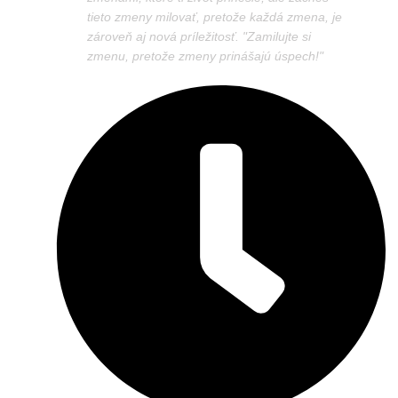
tieto zmeny milovať, pretože každá zmena, je
zároveň aj nová príležitosť. "Zamilujte si
zmenu, pretože zmeny prinášajú úspech!"