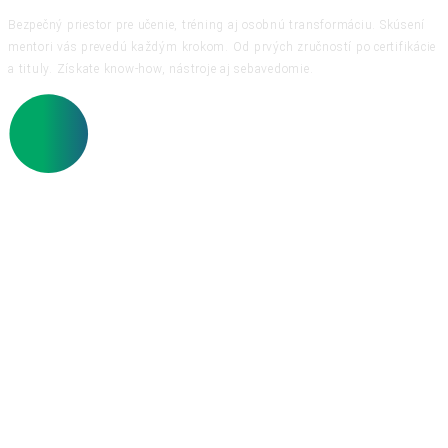
Bezpečný priestor pre učenie, tréning aj osobnú transformáciu. Skúsení
mentori vás prevedú každým krokom. Od prvých zručností po certifikácie
a tituly. Získate know-how, nástroje aj sebavedomie.