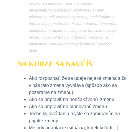
že svet sa neustále mení a sú našou
neoddeliteľnou súčasťou. Akékoľvek zmeny
pôsobia na náš osobnostný rozvoj, intelektuálne a
emocionálne prežívanie. Pokiaľ sa dostatočne včas
nedokážeme adaptovať, zbytočne preťažíme svoju
myseľ, čo sa odrazí na vnútornom prežívaní a
následnom rade vykonávaných činností a našom
okolí.
NA KURZE SA NAUČÍŠ
Ako rozpoznať, že sa udeje nejaká zmena a čo
v nás táto zmena vyvoláva (spôsob ako sa
pozeráme na zmenu)
Ako sa pripraviť na neočakávanú zmenu
Ako sa pripraviť na plánovanú zmenu
Techniky ovládania mysle so zameraním na
prijatie zmeny
Metódy adaptácie (situácia, kolektív ľudí…)