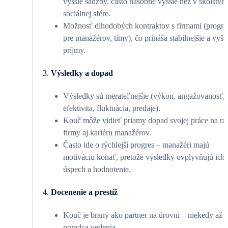
vyššie sadzby, často násobne vyššie než v školstve 
sociálnej sfére.
Možnosť dlhodobých kontraktov s firmami (progr
pre manažérov, tímy), čo prináša stabilnejšie a vyšš
príjmy.
3.
Výsledky a dopad
Výsledky sú merateľnejšie (výkon, angažovanosť,
efektivita, fluktuácia, predaje).
Kouč môže vidieť priamy dopad svojej práce na ras
firmy aj kariéru manažérov.
Často ide o rýchlejší progres – manažéri majú
motiváciu konať, pretože výsledky ovplyvňujú ich
úspech a hodnotenie.
4.
Docenenie a prestíž
Kouč je braný ako partner na úrovni – niekedy až
poradca vedenia.