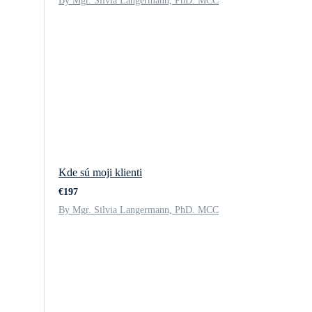
By Mgr. Silvia Langermann, PhD. MCC
Kde sú moji klienti
€197
By Mgr. Silvia Langermann, PhD. MCC