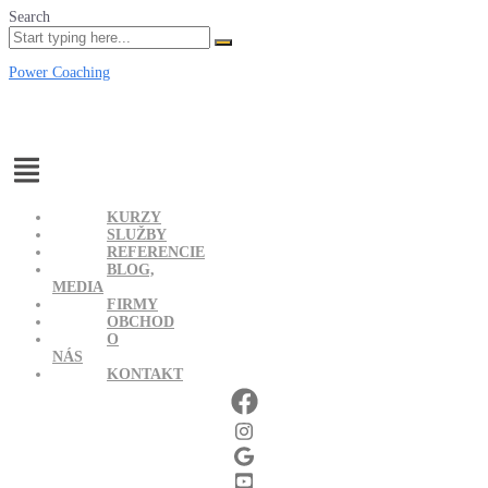
Search
Power Coaching
Menu
KURZY
SLUŽBY
REFERENCIE
BLOG,
MEDIA
FIRMY
OBCHOD
O
NÁS
KONTAKT