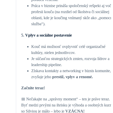
Práca v biznise prináša spoločenský rešpekt aj voči
profesii kouča (na rozdiel od školstva či sociálnej
oblasti, kde je koučing vnímaný skôr ako „pomocn
služba“).
5.
Vplyv a sociálne postavenie
Kouč má možnosť ovplyvniť celé organizačné
kultúry, nielen jednotlivcov.
Je súčasťou strategických zmien, rozvoja lídrov a
leadership pipeline.
Získava kontakty a networking v biznis komunite, 
zvyšuje jeho
prestíž, vplyv a renomé.
Začnite teraz!
📅
Nečakajte na „správny moment“ – ten je práve teraz.
Byť medzi prvými na ihrisku je výhoda a osobných kurz
so Silviou je málo – lebo je
VZÁCNA!