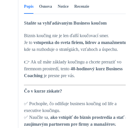
Popis
Osnova
Notice
Recenzie
Staňte sa vyhľadávaným Business koučom
Biznis koučing nie je len ďalší koučovací smer.
Je to
vstupenka do sveta firiem, lídrov a manažmentu
,
kde sa rozhoduje o stratégiách, vzťahoch a úspechu.
👉
Ak už máte základy koučingu a chcete preraziť vo
firemnom prostredí, tento
40-hodinový kurz Business
Coaching
je presne pre vás.
Čo v kurze získate?
✅
Pochopíte, čo odlišuje business koučing od life a
executive koučingu.
✅
Naučíte sa,
ako vstúpiť do biznis prostredia a stať s
zaujímavým partnerom pre firmy a manažérov.