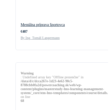
Mentálna príprava športovca
€487
By Ing. Tomáš Langermann
Warning
: Undefined array key "Offline prezenčne" in
/data/d/c/dcca267e-1d23-4e62-90c5-
8788cbb0fa2d/powercoaching.sk/web/wp-
content/plugins/masterstudy-lms-learning-management-
system/_core/stm-lms-templates/components/course/details.
on line
68