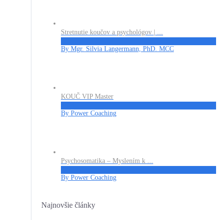
Stretnutie koučov a psychológov | ...
€7
By Mgr. Silvia Langermann, PhD. MCC
KOUČ VIP Master
€324
By Power Coaching
Psychosomatika – Myslením k ...
€27
By Power Coaching
Najnovšie články