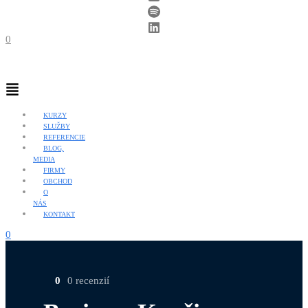
0
Menu
KURZY
SLUŽBY
REFERENCIE
BLOG,
MEDIA
FIRMY
OBCHOD
O
NÁS
KONTAKT
0
0
0 recenzií