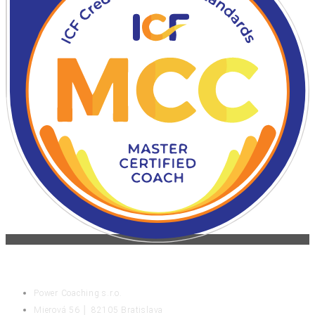
KONTAKT
Power Coaching s.r.o.
Mierová 56 │ 82105 Bratislava