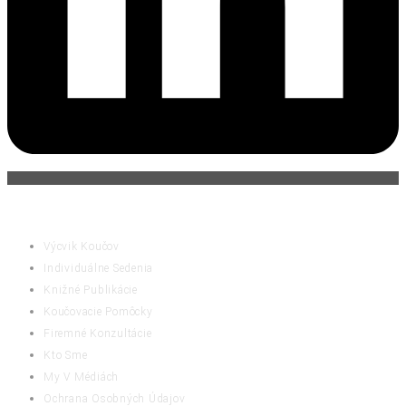
ČINNOSTI
Výcvik Koučov
Individuálne Sedenia
Knižné Publikácie
Koučovacie Pomôcky
Firemné Konzultácie
Kto Sme
My V Médiách
Ochrana Osobných Údajov