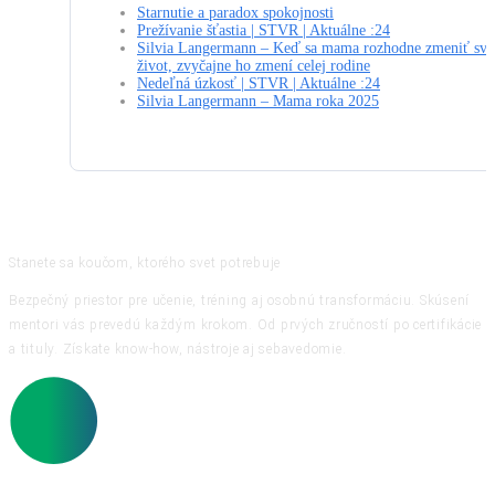
Starnutie a paradox spokojnosti
Prežívanie šťastia | STVR | Aktuálne :24
Silvia Langermann – Keď sa mama rozhodne zmeniť svo
život, zvyčajne ho zmení celej rodine
Nedeľná úzkosť | STVR | Aktuálne :24
Silvia Langermann – Mama roka 2025
Stanete sa koučom, ktorého svet potrebuje
Bezpečný priestor pre učenie, tréning aj osobnú transformáciu. Skúsení
mentori vás prevedú každým krokom. Od prvých zručností po certifikácie
a tituly. Získate know-how, nástroje aj sebavedomie.