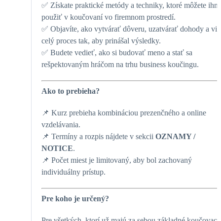
✅
Získate praktické metódy a techniky, ktoré môžete ihn
použiť v koučovaní vo firemnom prostredí.
✅
Objavíte, ako vytvárať dôveru, uzatvárať dohody a vie
celý proces tak, aby prinášal výsledky.
✅
Budete vedieť, ako si budovať meno a stať sa
rešpektovaným hráčom na trhu business koučingu.
Ako to prebieha?
📌
Kurz prebieha kombináciou prezenčného a online
vzdelávania.
📌
Termíny a rozpis nájdete v sekcii
OZNAMY /
NOTICE
.
📌
Počet miest je limitovaný, aby bol zachovaný
individuálny prístup.
Pre koho je určený?
Pre všetkých, ktorí už majú za sebou základné koučovaci