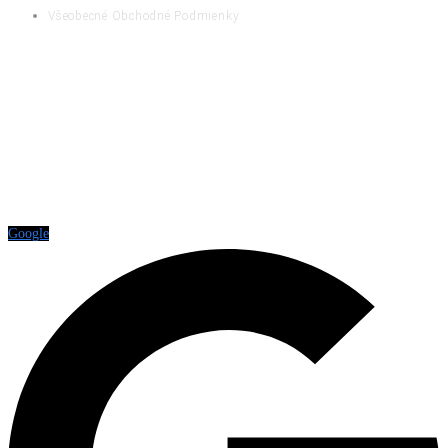
Všeobecné Obchodné Podmienky
RATING
Google