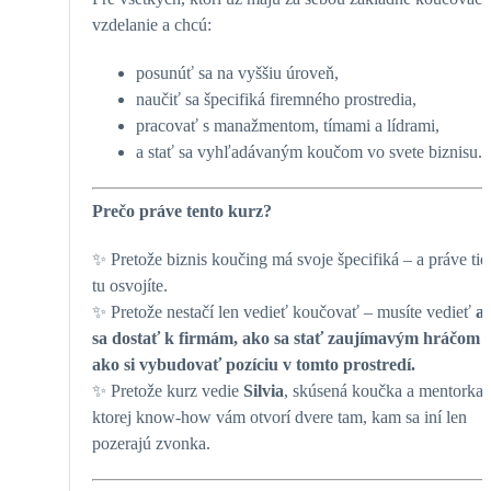
vzdelanie a chcú:
posunúť sa na vyššiu úroveň,
naučiť sa špecifiká firemného prostredia,
pracovať s manažmentom, tímami a lídrami,
a stať sa vyhľadávaným koučom vo svete biznisu.
Prečo práve tento kurz?
✨
Pretože biznis koučing má svoje špecifiká – a práve tie 
tu osvojíte.
✨
Pretože nestačí len vedieť koučovať – musíte vedieť
a
sa dostať k firmám, ako sa stať zaujímavým hráčom 
ako si vybudovať pozíciu v tomto prostredí.
✨
Pretože kurz vedie
Silvia
, skúsená koučka a mentorka,
ktorej know-how vám otvorí dvere tam, kam sa iní len
pozerajú zvonka.