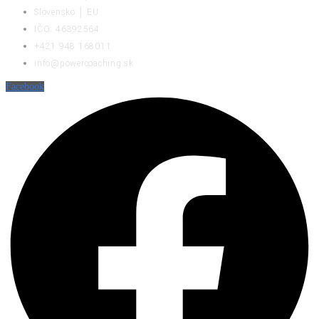
Slovensko │ EU
IČO: 46392564
+421 948 168011
info@powercoaching.sk
Facebook