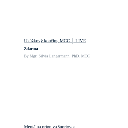
Ukážkový koučing MCC │ LIVE
Zdarma
By Mgr. Silvia Langermann, PhD. MCC
Mentálna príprava športovca