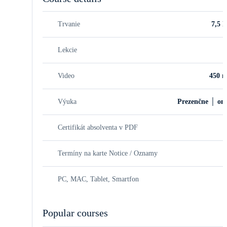
Trvanie
7,5 h
Lekcie
Video
450 m
Výuka
Prezenčne │ onl
Certifikát absolventa v PDF
Termíny na karte Notice / Oznamy
PC, MAC, Tablet, Smartfon
Popular courses