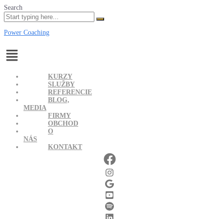
Search
Power Coaching
Menu
KURZY
SLUŽBY
REFERENCIE
BLOG,
MEDIA
FIRMY
OBCHOD
O
NÁS
KONTAKT