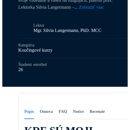
svoje vzdelanie a vášeň na fungujúcu, platenú prax.
Lektorka Silvia Langermann –
...
Zobraziť viac
Lektor
Mgr. Silvia Langermann, PhD. MCC
Kategória
Koučingové kurzy
Študenti
enrolled
26
Popis
Osnova
FAQ
Notice
Recenzie