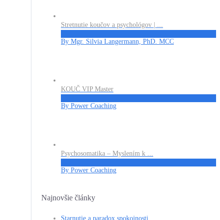
Stretnutie koučov a psychológov | ...
€7
By Mgr. Silvia Langermann, PhD. MCC
KOUČ VIP Master
€324
By Power Coaching
Psychosomatika – Myslením k ...
€27
By Power Coaching
Najnovšie články
Starnutie a paradox spokojnosti