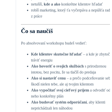
netušíš,
kde a ako
konkrétne klientov hľadať
robíš marketing, ktorý ťa vyčerpáva a nepúšťa rad
z práce
Čo sa naučíš
Po absolvovaní workshopu budeš vedieť:
Kde klientov skutočne hľadať
– a kde je zbytočn
tráviť energiu
Ako hovoriť o svojich službách
s prirodzenou
istotou, bez pocitu, že sa tlačíš do predaja
Ako si nastaviť cenu
– a prečo podceňovanie seb
škodí nielen tebe, ale aj tvojim klientom
Ako vypočítať svoj cieľový príjem
a odvodiť od
neho konkrétny plán
Ako budovať systém odporúčaní
, aby klienti
neprichádzali len náhodou