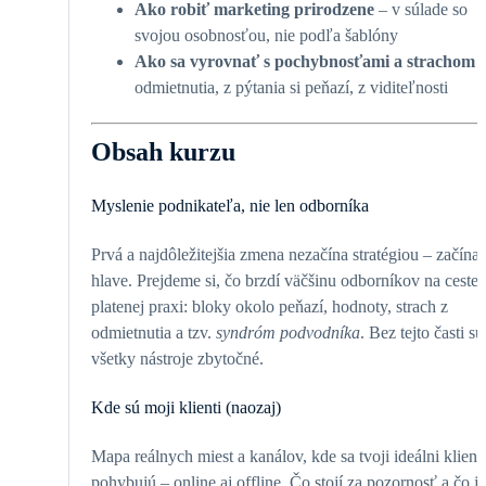
Ako robiť marketing prirodzene
– v súlade so
svojou osobnosťou, nie podľa šablóny
Ako sa vyrovnať s pochybnosťami a strachom
–
odmietnutia, z pýtania si peňazí, z viditeľnosti
Obsah kurzu
Myslenie podnikateľa, nie len odborníka
Prvá a najdôležitejšia zmena nezačína stratégiou – začína 
hlave. Prejdeme si, čo brzdí väčšinu odborníkov na ceste 
platenej praxi: bloky okolo peňazí, hodnoty, strach z
odmietnutia a tzv.
syndróm podvodníka
. Bez tejto časti sú
všetky nástroje zbytočné.
Kde sú moji klienti (naozaj)
Mapa reálnych miest a kanálov, kde sa tvoji ideálni klienti
pohybujú – online aj offline. Čo stojí za pozornosť a čo je