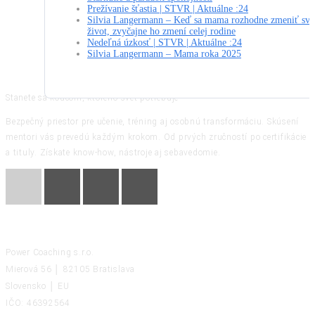
Prežívanie šťastia | STVR | Aktuálne :24
Silvia Langermann – Keď sa mama rozhodne zmeniť svo
život, zvyčajne ho zmení celej rodine
Nedeľná úzkosť | STVR | Aktuálne :24
Silvia Langermann – Mama roka 2025
Stanete sa koučom, ktorého svet potrebuje
Bezpečný priestor pre učenie, tréning aj osobnú transformáciu. Skúsení
mentori vás prevedú každým krokom. Od prvých zručností po certifikácie
a tituly. Získate know-how, nástroje aj sebavedomie.
KONTAKT
Power Coaching s.r.o.
Mierová 56 │ 82105 Bratislava
Slovensko │ EU
IČO: 46392564