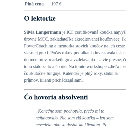
Plná cena
197 €
O lektorke
Silvia Langermann
je ICF certifikovaná koučka najvyšš
úrovne MCC, zakladateľka akreditovanej koučovacej ško
PowerCoaching a mentorka stoviek koučov na ich ceste 
vlastnej praxi. Počas rokov podnikania investovala tisíce 
do mentorov, marketingu a vzdelávania – a vie presne, čo
toho stálo za to a čo nie. Na tomto workshope zdieľa iba t
čo skutočne funguje. Kalendár je plný roky, stabilita
príjmov, klienti prichádzajú sami.
Čo hovoria absolventi
„Konečne som pochopila, prečo mi to
nefungovalo. Nie som zlá koučka – len som
nevedela, ako sa dostať ku klientom. Po