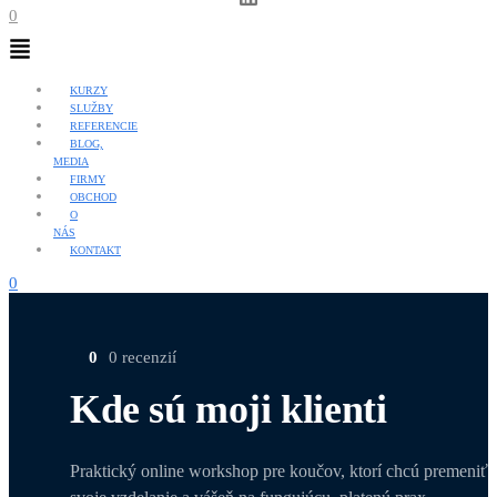
0
Menu
KURZY
SLUŽBY
REFERENCIE
BLOG,
MEDIA
FIRMY
OBCHOD
O
NÁS
KONTAKT
0
0
0 recenzií
Kde sú moji klienti
Praktický online workshop pre koučov, ktorí chcú premeniť