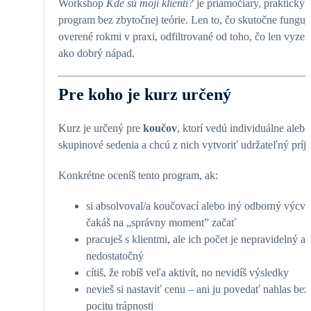
Workshop
Kde sú moji klienti?
je priamočiary, praktický
program bez zbytočnej teórie. Len to, čo skutočne funguj
overené rokmi v praxi, odfiltrované od toho, čo len vyzer
ako dobrý nápad.
Pre koho je kurz určený
Kurz je určený pre
koučov
, ktorí vedú individuálne alebo
skupinové sedenia a chcú z nich vytvoriť udržateľný príj
Konkrétne oceníš tento program, ak:
si absolvoval/a koučovací alebo iný odborný výcvi
čakáš na „správny moment” začať
pracuješ s klientmi, ale ich počet je nepravidelný a
nedostatočný
cítiš, že robíš veľa aktivít, no nevidíš výsledky
nevieš si nastaviť cenu – ani ju povedať nahlas bez
pocitu trápnosti