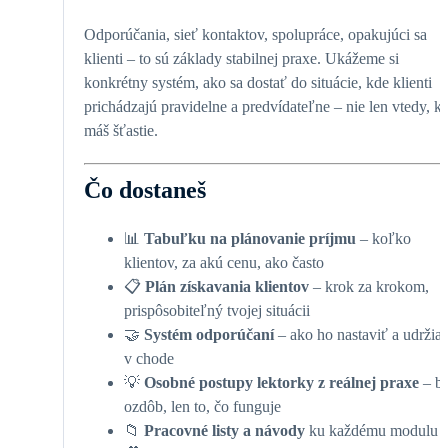
Odporúčania, sieť kontaktov, spolupráce, opakujúci sa
klienti – to sú základy stabilnej praxe. Ukážeme si
konkrétny systém, ako sa dostať do situácie, kde klienti
prichádzajú pravidelne a predvídateľne – nie len vtedy, k
máš šťastie.
Čo dostaneš
📊
Tabuľku na plánovanie príjmu
– koľko
klientov, za akú cenu, ako často
📋
Plán získavania klientov
– krok za krokom,
prispôsobiteľný tvojej situácii
🤝
Systém odporúčaní
– ako ho nastaviť a udržia
v chode
💡
Osobné postupy lektorky z reálnej praxe
– b
ozdôb, len to, čo funguje
📁
Pracovné listy a návody
ku každému modulu