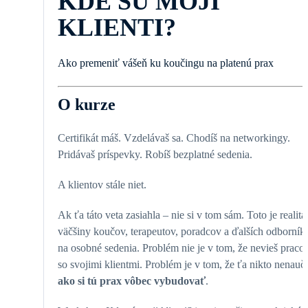
KDE SÚ MOJI
KLIENTI?
Ako premeniť vášeň ku koučingu na platenú prax
O kurze
Certifikát máš. Vzdelávaš sa. Chodíš na networkingy.
Pridávaš príspevky. Robíš bezplatné sedenia.
A klientov stále niet.
Ak ťa táto veta zasiahla – nie si v tom sám. Toto je realita
väčšiny koučov, terapeutov, poradcov a ďalších odborník
na osobné sedenia. Problém nie je v tom, že nevieš praco
so svojimi klientmi. Problém je v tom, že ťa nikto nenauči
ako si tú prax vôbec vybudovať
.