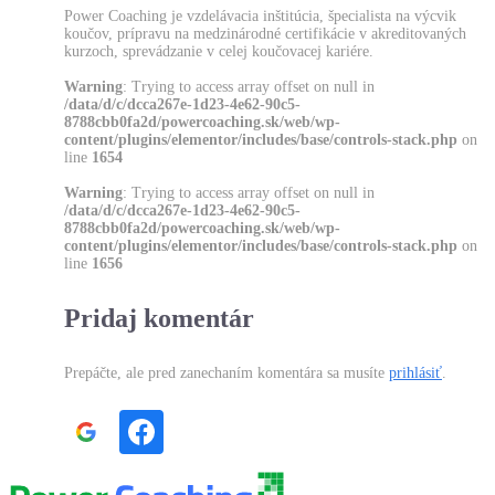
Power Coaching je vzdelávacia inštitúcia, špecialista na výcvik
koučov, prípravu na medzinárodné certifikácie v akreditovaných
kurzoch, sprevádzanie v celej koučovacej kariére.
Warning
: Trying to access array offset on null in
/data/d/c/dcca267e-1d23-4e62-90c5-
8788cbb0fa2d/powercoaching.sk/web/wp-
content/plugins/elementor/includes/base/controls-stack.php
on
line
1654
Warning
: Trying to access array offset on null in
/data/d/c/dcca267e-1d23-4e62-90c5-
8788cbb0fa2d/powercoaching.sk/web/wp-
content/plugins/elementor/includes/base/controls-stack.php
on
line
1656
Pridaj komentár
Prepáčte, ale pred zanechaním komentára sa musíte
prihlásiť
.