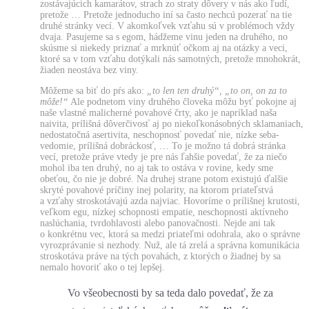
zostávajúcich kamarátov, strach zo straty dôvery v nás ako ľudí,
pretože … Pretože jednoducho iní sa často nechcú pozerať na tie
druhé stránky vecí. V akomkoľvek vzťahu sú v problémoch vždy
dvaja. Pasujeme sa s egom, hádžeme vinu jeden na druhého, no
skúsme si niekedy priznať a mrknúť očkom aj na otázky a veci,
ktoré sa v tom vzťahu dotýkali nás samotných, pretože mnohokrát,
žiaden neostáva bez viny.
Môžeme sa biť do pŕs ako:
„to len ten druhý“,
„to on, on za to
môže!“
Ale podnetom viny druhého človeka môžu byť pokojne aj
naše vlastné malicherné povahové črty, ako je napríklad naša
naivita, prílišná dôverčivosť aj po niekoľkonásobných sklamaniach,
nedostatočná asertivita, neschopnosť povedať nie, nízke seba-
vedomie, prílišná dobráckosť, … To je možno tá dobrá stránka
vecí, pretože práve vtedy je pre nás ľahšie povedať, že za niečo
mohol iba ten druhý, no aj tak to ostáva v rovine, kedy sme
obeťou, čo nie je dobré. Na druhej strane potom existujú ďalšie
skryté povahové príčiny inej polarity, na ktorom priateľstvá
a vzťahy stroskotávajú azda najviac. Hovoríme o prílišnej krutosti,
veľkom egu, nízkej schopnosti empatie, neschopnosti aktívneho
naslúchania, tvrdohlavosti alebo panovačnosti. Nejde ani tak
o konkrétnu vec, ktorá sa medzi priateľmi odohrala, ako o správne
vyrozprávanie si nezhody. Nuž, ale tá zrelá a správna komunikácia
stroskotáva práve na tých povahách, z ktorých o žiadnej by sa
nemalo hovoriť ako o tej lepšej.
Vo všeobecnosti by sa teda dalo povedať, že za