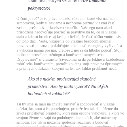
stratu priateľských vzťahov môže
ultimátne
pokrytectvo!
O čom je reč? Je to práve to akési vákuum, ktoré visí nad nami
samotnými, kedy si nevieme a nechceme priznať vlastnú časť
zásluh, prečo naše priateľstvo skončilo. Naše ego nám akosi
prirodzene nedovoľuje pozrieť sa pravdivo na to, čo sa vlastne
stalo a kde sú hranice, aj keď je citeľné, že časť nášho vnútra nás
do toho tlačí. Verte, vstúpenie do vlastnej bezpodmienečnej
pravdivosti je naozaj poľahčujúca okolnosť, energicky vyživujúca
a výhodná najmä pre nás, pretože z nej sa dá hlboko poučiť. Stojí
to iba na neustálom tréningu a koučovaní samých seba.
„Spytovanie“ si vlastného (s)vedomia sa dá perfektne a každodenne
robiť seba-koučovaním, pretože koučing stojí práve na úprimných
a priamych otázkach, ktorými sa len tak ľahko prekĺznuť nedá.
Ako si s niekým predstavuješ skutočné
priateľstvo? Ako by malo vyzerať? Na akých
hodnotách si zakladáš?
Tu by sme sa mali na chvíľu zastaviť a zodpovedať si vlastne
otázku, kto som a čo potrebujem, pretože len tak si môžeme do
života priťahovať priateľov, ktorí nám osobne vyhovujú, a ktorí vo
svojom živote stavajú na podobných hodnotách, aké máme my
samotní. Iba tak si môžeme spoločne rozumieť a budovať
plnohodnotné priateľstvo založené na ultimátnej pravdivosti k sebe,