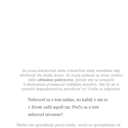
Za stratu kohokoľvek alebo čohokoľvek nikdy nemôžeme vždy
obviňovať iba druhú stranu. Vo svojej podstate za straty vzťahov
môže
ultimátne pokrytectvo
, pretože sme sa nenaučili
k okolnostiam pristupovať radikálne pravdivo. Ako by ste si
vysvetlili bezpodmienečnú pravdivosť vy? Poďte sa inšpirovať.
Nehovorí sa o tom nahlas, no každý z nás to
v živote zažil aspoň raz. Prečo sa o tom
nehovorí otvorene?
Možno nás sprevádzajú pocity hanby, strach zo spochybnenia od