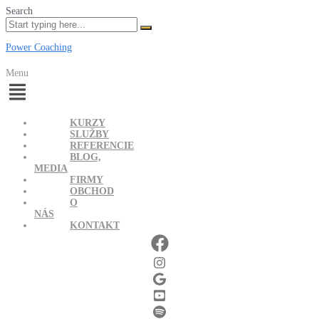
Search
Power Coaching
Menu
KURZY
SLUŽBY
REFERENCIE
BLOG,
MEDIA
FIRMY
OBCHOD
O
NÁS
KONTAKT