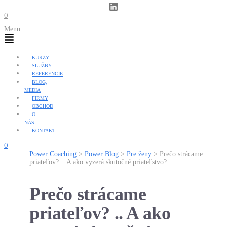
0
Menu
KURZY
SLUŽBY
REFERENCIE
BLOG,
MEDIA
FIRMY
OBCHOD
O
NÁS
KONTAKT
0
Power Coaching
>
Power Blog
>
Pre ženy
>
Prečo strácame
priateľov? .. A ako vyzerá skutočné priateľstvo?
Prečo strácame
priateľov? .. A ako