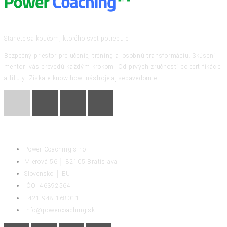
Stanete sa koučom, ktorého svet potrebuje
Bezpečný priestor pre učenie, tréning aj osobnú transformáciu. Skúsení
mentori vás prevedú každým krokom. Od prvých zručností po certifikácie
a tituly. Získate know-how, nástroje aj sebavedomie.
KONTAKT
Power Coaching s.r.o.
Mierová 56 │ 82105 Bratislava
Slovensko │ EU
IČO: 46392564
+421 948 168011
info@powercoaching.sk