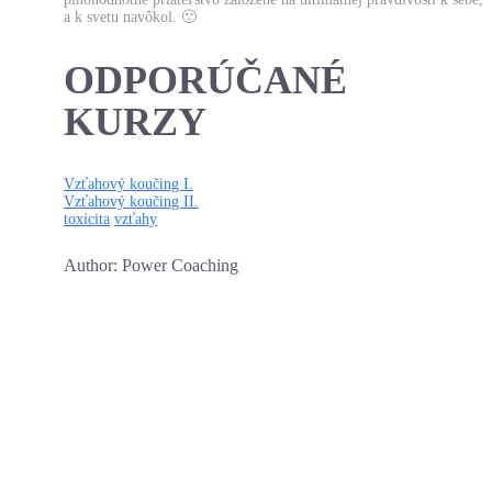
a k svetu navôkol. 🙂
ODPORÚČANÉ
KURZY
Vzťahový koučing I.
Vzťahový koučing II.
toxicita
vzťahy
Author: Power Coaching