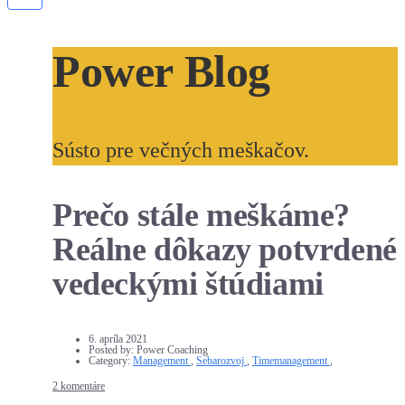
Power Blog
Sústo pre večných meškačov.
Prečo stále meškáme?
Reálne dôkazy potvrdené
vedeckými štúdiami
6. apríla 2021
Posted by:
Power Coaching
Category:
Management
,
Sebarozvoj
,
Timemanagement
,
2 komentáre