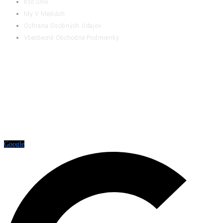
Kto Sme
My V Médiách
Ochrana Osobných Údajov
Všeobecné Obchodné Podmienky
RATING
Google