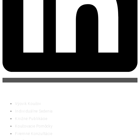
ČINNOSTI
Výcvik Koučov
Individuálne Sedenia
Knižné Publikácie
Koučovacie Pomôcky
Firemné Konzultácie