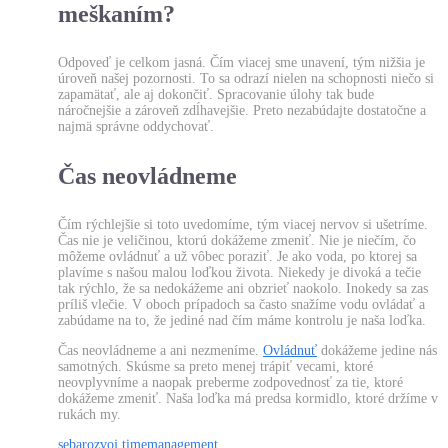
meškaním?
Odpoveď je celkom jasná. Čím viacej sme unavení, tým nižšia je
úroveň našej pozornosti. To sa odrazí nielen na schopnosti niečo si
zapamätať, ale aj dokončiť. Spracovanie úlohy tak bude
náročnejšie a zároveň zdĺhavejšie. Preto nezabúdajte dostatočne a
najmä správne oddychovať.
Čas neovládneme
Čím rýchlejšie si toto uvedomíme, tým viacej nervov si ušetríme.
Čas nie je veličinou, ktorú dokážeme zmeniť. Nie je niečím, čo
môžeme ovládnuť a už vôbec poraziť. Je ako voda, po ktorej sa
plavíme s našou malou loďkou života. Niekedy je divoká a tečie
tak rýchlo, že sa nedokážeme ani obzrieť naokolo. Inokedy sa zas
príliš vlečie. V oboch prípadoch sa často snažíme vodu ovládať a
zabúdame na to, že jediné nad čím máme kontrolu je naša loďka.
Čas neovládneme a ani nezmeníme.
Ovládnuť
dokážeme jedine nás
samotných. Skúsme sa preto menej trápiť vecami, ktoré
neovplyvníme a naopak preberme zodpovednosť za tie, ktoré
dokážeme zmeniť. Naša loďka má predsa kormidlo, ktoré držíme v
rukách my.
sebarozvoj
timemanagement