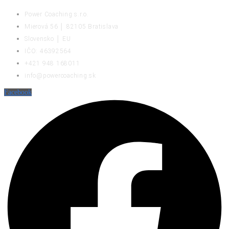
Power Coaching s.r.o.
Mierová 56 │ 82105 Bratislava
Slovensko │ EU
IČO: 46392564
+421 948 168011
info@powercoaching.sk
Facebook