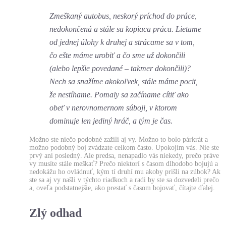
Zmeškaný autobus, neskorý príchod do práce,
nedokončená a stále sa kopiaca práca. Lietame
od jednej úlohy k druhej a strácame sa v tom,
čo ešte máme urobiť a čo sme už dokončili
(alebo lepšie povedané – takmer dokončili)?
Nech sa snažíme akokoľvek, stále máme pocit,
že nestíhame. Pomaly sa začíname cítiť ako
obeť v nerovnomernom súboji, v ktorom
dominuje len jediný hráč, a tým je čas.
Možno ste niečo podobné zažili aj vy. Možno to bolo párkrát a
možno podobný boj zvádzate celkom často. Upokojím vás. Nie ste
prvý ani posledný. Ale predsa, nenapadlo vás niekedy, prečo práve
vy musíte stále meškať? Prečo niektorí s časom dlhodobo bojujú a
nedokážu ho ovládnuť, kým tí druhí mu akoby prišli na zúbok? Ak
ste sa aj vy našli v týchto riadkoch a radi by ste sa dozvedeli prečo
a, oveľa podstatnejšie, ako prestať s časom bojovať, čítajte ďalej.
Zlý odhad