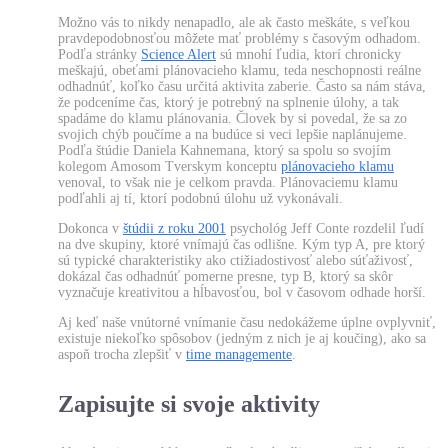
Možno vás to nikdy nenapadlo, ale ak často meškáte, s veľkou
pravdepodobnosťou môžete mať problémy s časovým odhadom.
Podľa stránky
Science Alert
sú mnohí ľudia, ktorí chronicky
meškajú, obeťami plánovacieho klamu, teda neschopnosti reálne
odhadnúť, koľko času určitá aktivita zaberie. Často sa nám stáva,
že podceníme čas, ktorý je potrebný na splnenie úlohy, a tak
spadáme do klamu plánovania. Človek by si povedal, že sa zo
svojich chýb poučíme a na budúce si veci lepšie naplánujeme.
Podľa štúdie Daniela Kahnemana, ktorý sa spolu so svojím
kolegom Amosom Tverskym konceptu
plánovacieho klamu
venoval, to však nie je celkom pravda. Plánovaciemu klamu
podľahli aj tí, ktorí podobnú úlohu už vykonávali.
Dokonca v
štúdii z roku 2001
psychológ Jeff Conte rozdelil ľudí
na dve skupiny, ktoré vnímajú čas odlišne. Kým typ A, pre ktorý
sú typické charakteristiky ako ctižiadostivosť alebo súťaživosť,
dokázal čas odhadnúť pomerne presne, typ B, ktorý sa skôr
vyznačuje kreativitou a hĺbavosťou, bol v časovom odhade horší.
Aj keď naše vnútorné vnímanie času nedokážeme úplne ovplyvniť,
existuje niekoľko spôsobov (jedným z nich je aj koučing), ako sa
aspoň trocha zlepšiť v
time managemente
.
Zapisujte si svoje aktivity