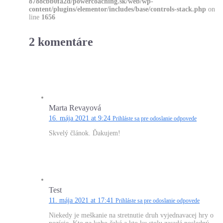
8788cbb0fa2d/powercoaching.sk/web/wp-
content/plugins/elementor/includes/base/controls-stack.php
on
line
1656
2 komentáre
Marta Revayová
16. mája 2021 at 9:24
Prihláste sa pre odoslanie odpovede
Skvelý článok. Ďakujem!
Test
11. mája 2021 at 17:41
Prihláste sa pre odoslanie odpovede
Niekedy je meškanie na stretnutie druh vyjednavacej hry o