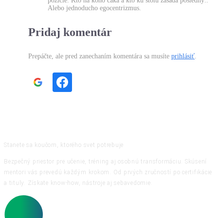
pozície. Kto na koho čaká a kto ku stolu zasadá posledný..
Alebo jednoducho egocentrizmus.
Pridaj komentár
Prepáčte, ale pred zanechaním komentára sa musíte
prihlásiť
.
Stanete sa koučom, ktorého svet potrebuje
Bezpečný priestor pre učenie, tréning aj osobnú transformáciu. Skúsení
mentori vás prevedú každým krokom. Od prvých zručností po certifikácie
a tituly. Získate know-how, nástroje aj sebavedomie.