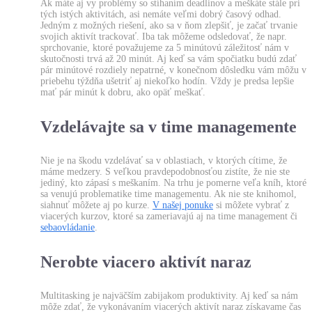
Ak máte aj vy problémy so stíhaním deadlinov a meškáte stále pri
tých istých aktivitách, asi nemáte veľmi dobrý časový odhad.
Jedným z možných riešení, ako sa v ňom zlepšiť, je začať trvanie
svojich aktivít trackovať. Iba tak môžeme odsledovať, že napr.
sprchovanie, ktoré považujeme za 5 minútovú záležitosť nám v
skutočnosti trvá až 20 minút. Aj keď sa vám spočiatku budú zdať
pár minútové rozdiely nepatrné, v konečnom dôsledku vám môžu v
priebehu týždňa ušetriť aj niekoľko hodín. Vždy je predsa lepšie
mať pár minút k dobru, ako opäť meškať.
Vzdelávajte sa v time managemente
Nie je na škodu vzdelávať sa v oblastiach, v ktorých cítime, že
máme medzery. S veľkou pravdepodobnosťou zistíte, že nie ste
jediný, kto zápasí s meškaním. Na trhu je pomerne veľa kníh, ktoré
sa venujú problematike time managementu. Ak nie ste knihomol,
siahnuť môžete aj po kurze.
V našej ponuke
si môžete vybrať z
viacerých kurzov, ktoré sa zameriavajú aj na time management či
sebaovládanie
.
Nerobte viacero aktivít naraz
Multitasking je najväčším zabijakom produktivity. Aj keď sa nám
môže zdať, že vykonávaním viacerých aktivít naraz získavame čas