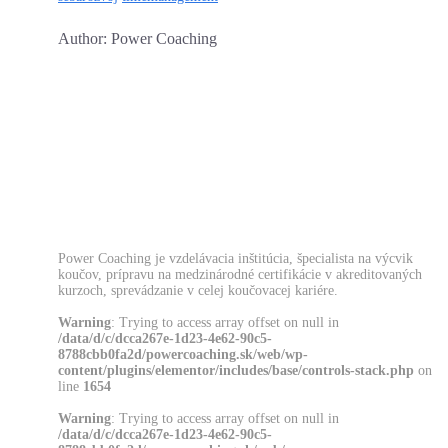
Author: Power Coaching
Power Coaching je vzdelávacia inštitúcia, špecialista na výcvik
koučov, prípravu na medzinárodné certifikácie v akreditovaných
kurzoch, sprevádzanie v celej koučovacej kariére.
Warning
: Trying to access array offset on null in
/data/d/c/dcca267e-1d23-4e62-90c5-
8788cbb0fa2d/powercoaching.sk/web/wp-
content/plugins/elementor/includes/base/controls-stack.php
on
line
1654
Warning
: Trying to access array offset on null in
/data/d/c/dcca267e-1d23-4e62-90c5-