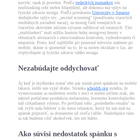
navyše, opak je pravdou. Podľa
vedeckých poznatkov
nás
multitasking robí nielen hlúpejšími, ale dokonca má vplyv na
fyzické zdravie mozgu. Podľa prieskumu
Univerzity v Sussexe
sledujúceho vplyv tzv. „second screening“ (používania viacerých
mediálnych zariadení naraz), sa mozog ľudí venujúcich sa
viacerým aktivitám súčasne výrazne odlišoval od ostatných. Títo
„multitaskeri“ mali nižšiu hustotu šedej mozgovej hmoty v
oblastiach súvisiacich s emocionálnou kontrolou, rozhodovaním či
empatiou. Preto, keď najbližšie pri pozeraní televízie siahnete po
mobile, skúste si spomenúť na to, že sa nielen okrádate o čas, ale
ovplyvňujete aj fyzické zdravie vášho mozgu.
Nezabúdajte oddychovať
Aj keď je myšlienka zostať ešte pár minút pred spánkom na mobile
lákavá, môže nás vyjsť draho. Stránka
schealth.org
uvádza, že
vystavovaním sa modrému svetlu v noci si nielen ničíme zrak, ale
taktiež potláčame produkciu melatonínu, hormónu kontrolujúceho
náš cirkadianný rytmus. Po prečítaní toho „posledného emailu“ sa
tak zvýši naša bdelosť a do stavu relaxácie, ktorý by nás mal na
spánok pripraviť, sa dostaneme už oveľa ťažšie. Nasledujúce ráno
sa tak budeme cítiť akokoľvek, len nie bdelo.
Ako súvisí nedostatok spánku s